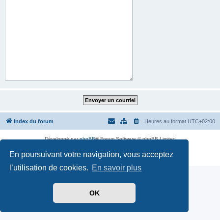
Index du forum
Heures au format
UTC+02:00
Développé par
phpBB
® Forum Software © phpBB Limited
Traduit par
phpBB-fr.com
En poursuivant votre navigation, vous acceptez
Confidentialité
|
Conditions
l’utilisation de cookies.
En savoir plus
OK