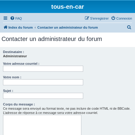
tous-en-car
FAQ
S’enregistrer
Connexion
R
Index du forum
Contacter un administrateur du forum
e
Contacter un administrateur du forum
c
h
Destinataire :
Administrateur
e
r
Votre adresse courriel :
c
Votre nom :
h
e
Sujet :
r
Corps du message :
Ce message sera envoyé au format texte, ne pas inclure de code HTML ni de BBCode.
L’adresse de réponse à ce message sera votre adresse courriel.