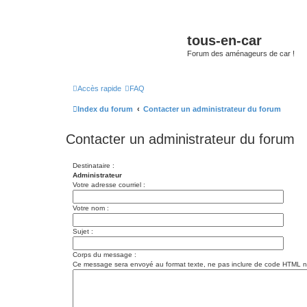
tous-en-car
Forum des aménageurs de car !
Accès rapide
FAQ
Index du forum
Contacter un administrateur du forum
Contacter un administrateur du forum
Destinataire :
Administrateur
Votre adresse courriel :
Votre nom :
Sujet :
Corps du message :
Ce message sera envoyé au format texte, ne pas inclure de code HTML ni