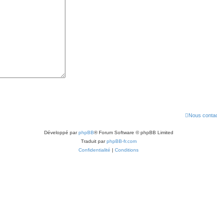
Nous contac
Développé par
phpBB
® Forum Software © phpBB Limited
Traduit par
phpBB-fr.com
Confidentialité
|
Conditions