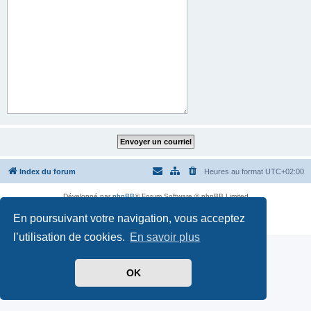
Index du forum
Heures au format
UTC+02:00
Développé par
phpBB
® Forum Software © phpBB Limited
Traduit par
phpBB-fr.com
En poursuivant votre navigation, vous acceptez
Confidentialité
|
Conditions
l’utilisation de cookies.
En savoir plus
OK