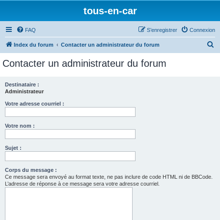
tous-en-car
FAQ
S’enregistrer
Connexion
R
Index du forum
Contacter un administrateur du forum
e
Contacter un administrateur du forum
c
h
Destinataire :
Administrateur
e
r
Votre adresse courriel :
c
Votre nom :
h
e
Sujet :
r
Corps du message :
Ce message sera envoyé au format texte, ne pas inclure de code HTML ni de BBCode.
L’adresse de réponse à ce message sera votre adresse courriel.