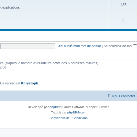
135
 explications
3
J’ai oublié mon mot de passe
|
Se souvenir de moi
vités (d’après le nombre d’utilisateurs actifs ces 5 dernières minutes)
12:56
lus récent est
Khrystoph
.
Nous contacter
Développé par
phpBB
® Forum Software © phpBB Limited
Traduit par
phpBB-fr.com
Confidentialité
|
Conditions