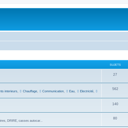
SUJETS
27
562
s interieurs
,
Chauffage
,
Communication
,
Eau
,
Electricité
,
140
80
oires, DRIRE, casses autocar...