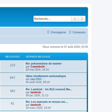
Rechercher
Recherche avancé
S’enregistrer
Connexion
Nous sommes le 07 août 2026, 03:35
MESSAGES
DERNIER MESSAGE
Re: présentation de marine
215
V
par
Carambole
o
28 mai 2026, 18:24
i
r
Valve nivellement automatique
847
l
V
par
play3000
e
o
05 août 2026, 09:18
d
i
e
r
Re: Lambish - Un B12 nommé Ma…
r
462
l
V
par
lambish
n
e
o
09 juil. 2026, 21:13
i
d
i
e
e
r
Re: Les manuels et revues tec…
r
r
91
l
V
par
lambish
m
n
e
o
29 mars 2025, 23:24
e
i
d
i
s
e