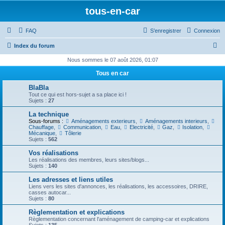
tous-en-car
FAQ
S’enregistrer
Connexion
R
Index du forum
e
Nous sommes le 07 août 2026, 01:07
c
Tous en car
h
BlaBla
e
Tout ce qui est hors-sujet a sa place ici !
Sujets :
27
r
La technique
c
Sous-forums :
Aménagements exterieurs
,
Aménagements interieurs
,
Chauffage
,
Communication
,
Eau
,
Electricité
,
Gaz
,
Isolation
,
h
Mécanique
,
Tôlerie
Sujets :
562
e
Vos réalisations
r
Les réalisations des membres, leurs sites/blogs...
Sujets :
140
Les adresses et liens utiles
Liens vers les sites d'annonces, les réalisations, les accessoires, DRIRE,
casses autocar...
Sujets :
80
Règlementation et explications
Règlementation concernant l'aménagement de camping-car et explications