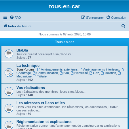
tous-en-car
FAQ
S’enregistrer
Connexion
R
Index du forum
e
Nous sommes le 07 août 2026, 15:09
c
Tous en car
h
BlaBla
e
Tout ce qui est hors-sujet a sa place ici !
Sujets :
27
r
La technique
c
Sous-forums :
Aménagements exterieurs
,
Aménagements interieurs
,
Chauffage
,
Communication
,
Eau
,
Electricité
,
Gaz
,
Isolation
,
h
Mécanique
,
Tôlerie
Sujets :
562
e
Vos réalisations
r
Les réalisations des membres, leurs sites/blogs...
Sujets :
140
Les adresses et liens utiles
Liens vers les sites d'annonces, les réalisations, les accessoires, DRIRE,
casses autocar...
Sujets :
80
Règlementation et explications
Règlementation concernant l'aménagement de camping-car et explications