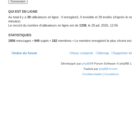
r
a
n
g
i
e
e
QUI EST EN LIGNE
r
Au total il y a
39
m
utilisateurs en ligne : 0 enregistré, 0 invisible et 39 invités (d’après le 
e
minutes)
s
Le record du nombre d’utilisateurs en ligne est de
1338
, le 28 juil. 2026, 12:56
s
a
g
STATISTIQUES
e
1856
messages •
949
sujets •
182
membres • Le membre enregistré le plus récent es
Index du forum
Nous contacter
Sitemap
Supprimer le
Développé par
phpBB
® Forum Software © phpBB L
Traduit par
phpBB-fr.com
Confidentialité
|
Conditions