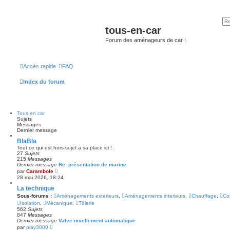
tous-en-car
Forum des aménageurs de car !
Accès rapide
FAQ
Index du forum
Tous en car
Sujets
Messages
Dernier message
BlaBla
Tout ce qui est hors-sujet a sa place ici !
27
Sujets
215
Messages
Dernier message
Re: présentation de marine
V
par
Carambole
o
28 mai 2026, 18:24
i
r
La technique
l
Sous-forums :
Aménagements exterieurs
,
Aménagements interieurs
,
Chauffage
,
Co
e
Isolation
,
Mécanique
,
Tôlerie
d
562
Sujets
e
847
Messages
r
Dernier message
n
Valve nivellement automatique
V
i
par
play3000