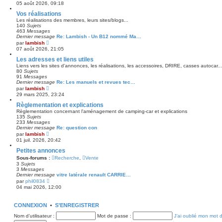
o
e
05 août 2026, 09:18
i
r
r
m
Vos réalisations
l
e
Les réalisations des membres, leurs sites/blogs...
e
s
140
Sujets
d
s
463
Messages
e
a
Dernier message
Re: Lambish - Un B12 nommé Ma…
r
g
V
par
lambish
n
e
o
07 août 2026, 21:05
i
i
e
r
Les adresses et liens utiles
r
l
Liens vers les sites d'annonces, les réalisations, les accessoires, DRIRE, casses autocar...
m
e
80
Sujets
e
d
91
Messages
s
e
Dernier message
Re: Les manuels et revues tec…
s
r
V
par
lambish
a
n
o
g
29 mars 2025, 23:24
i
i
e
e
r
Règlementation et explications
r
l
Règlementation concernant l'aménagement de camping-car et explications
m
e
135
Sujets
e
d
233
Messages
s
e
Dernier message
Re: question con
s
r
V
par
lambish
a
n
o
g
01 juil. 2026, 20:42
i
i
e
e
r
Petites annonces
r
l
Sous-forums :
m
Recherche
,
Vente
e
e
3
Sujets
d
s
3
Messages
e
s
Dernier message
vitre latérale renault CARRIE…
r
a
V
par
phil0834
n
g
o
04 mai 2026, 12:00
i
e
i
e
r
r
l
m
CONNEXION
•
S’ENREGISTRER
e
e
d
s
Nom d’utilisateur :
Mot de passe :
J’ai oublié mon mot 
e
s