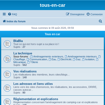
tous-en-car
FAQ
S’enregistrer
Connexion
R
Index du forum
e
Nous sommes le 09 août 2026, 09:59
c
Tous en car
h
BlaBla
e
Tout ce qui est hors-sujet a sa place ici !
Sujets :
27
r
La technique
c
Sous-forums :
Aménagements exterieurs
,
Aménagements interieurs
,
Chauffage
,
Communication
,
Eau
,
Electricité
,
Gaz
,
Isolation
,
h
Mécanique
,
Tôlerie
Sujets :
562
e
Vos réalisations
r
Les réalisations des membres, leurs sites/blogs...
Sujets :
140
Les adresses et liens utiles
Liens vers les sites d'annonces, les réalisations, les accessoires, DRIRE,
casses autocar...
Sujets :
80
Règlementation et explications
Règlementation concernant l'aménagement de camping-car et explications