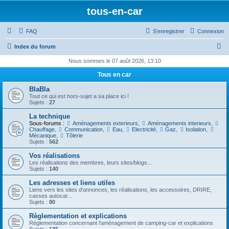
tous-en-car
FAQ
S’enregistrer
Connexion
R
Index du forum
e
Nous sommes le 07 août 2026, 13:10
c
Tous en car
h
BlaBla
e
Tout ce qui est hors-sujet a sa place ici !
Sujets :
27
r
La technique
c
Sous-forums :
Aménagements exterieurs
,
Aménagements interieurs
,
Chauffage
,
Communication
,
Eau
,
Electricité
,
Gaz
,
Isolation
,
h
Mécanique
,
Tôlerie
Sujets :
562
e
Vos réalisations
r
Les réalisations des membres, leurs sites/blogs...
Sujets :
140
Les adresses et liens utiles
Liens vers les sites d'annonces, les réalisations, les accessoires, DRIRE,
casses autocar...
Sujets :
80
Règlementation et explications
Règlementation concernant l'aménagement de camping-car et explications