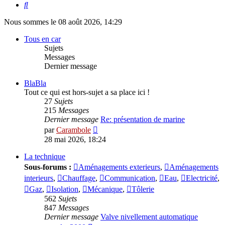
Rechercher
Nous sommes le 08 août 2026, 14:29
Tous en car
Sujets
Messages
Dernier message
BlaBla
Tout ce qui est hors-sujet a sa place ici !
27
Sujets
215
Messages
Dernier message
Re: présentation de marine
Voir
par
Carambole
le
28 mai 2026, 18:24
dernier
message
La technique
Sous-forums :
Aménagements exterieurs
,
Aménagements
interieurs
,
Chauffage
,
Communication
,
Eau
,
Electricité
,
Gaz
,
Isolation
,
Mécanique
,
Tôlerie
562
Sujets
847
Messages
Dernier message
Valve nivellement automatique