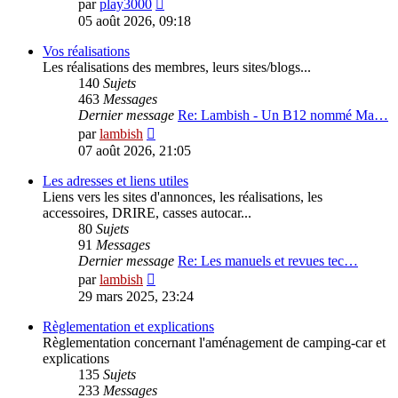
Voir
par
play3000
le
05 août 2026, 09:18
dernier
message
Vos réalisations
Les réalisations des membres, leurs sites/blogs...
140
Sujets
463
Messages
Dernier message
Re: Lambish - Un B12 nommé Ma…
Voir
par
lambish
le
07 août 2026, 21:05
dernier
message
Les adresses et liens utiles
Liens vers les sites d'annonces, les réalisations, les
accessoires, DRIRE, casses autocar...
80
Sujets
91
Messages
Dernier message
Re: Les manuels et revues tec…
Voir
par
lambish
le
29 mars 2025, 23:24
dernier
message
Règlementation et explications
Règlementation concernant l'aménagement de camping-car et
explications
135
Sujets
233
Messages