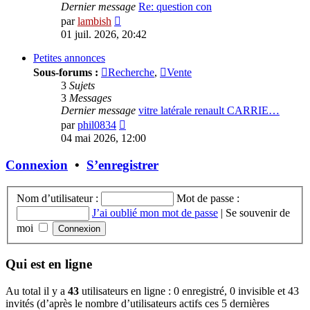
Dernier message
Re: question con
Voir
par
lambish
le
01 juil. 2026, 20:42
dernier
message
Petites annonces
Sous-forums :
Recherche
,
Vente
3
Sujets
3
Messages
Dernier message
vitre latérale renault CARRIE…
Voir
par
phil0834
le
04 mai 2026, 12:00
dernier
message
Connexion
•
S’enregistrer
Nom d’utilisateur :
Mot de passe :
J’ai oublié mon mot de passe
|
Se souvenir de
moi
Qui est en ligne
Au total il y a
43
utilisateurs en ligne : 0 enregistré, 0 invisible et 43
invités (d’après le nombre d’utilisateurs actifs ces 5 dernières