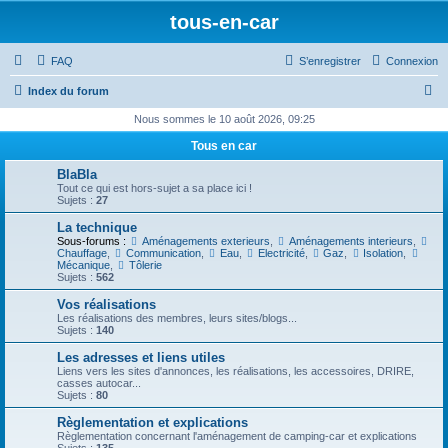
tous-en-car
FAQ
S’enregistrer
Connexion
R
Index du forum
e
Nous sommes le 10 août 2026, 09:25
c
Tous en car
h
BlaBla
e
Tout ce qui est hors-sujet a sa place ici !
Sujets :
27
r
La technique
c
Sous-forums :
Aménagements exterieurs
,
Aménagements interieurs
,
Chauffage
,
Communication
,
Eau
,
Electricité
,
Gaz
,
Isolation
,
h
Mécanique
,
Tôlerie
Sujets :
562
e
Vos réalisations
r
Les réalisations des membres, leurs sites/blogs...
Sujets :
140
Les adresses et liens utiles
Liens vers les sites d'annonces, les réalisations, les accessoires, DRIRE,
casses autocar...
Sujets :
80
Règlementation et explications
Règlementation concernant l'aménagement de camping-car et explications