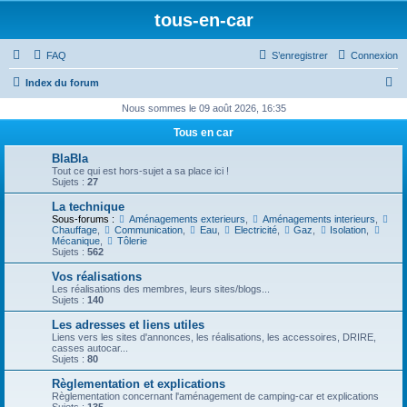
tous-en-car
FAQ
S’enregistrer
Connexion
R
Index du forum
e
Nous sommes le 09 août 2026, 16:35
c
Tous en car
h
BlaBla
e
Tout ce qui est hors-sujet a sa place ici !
Sujets :
27
r
La technique
c
Sous-forums :
Aménagements exterieurs
,
Aménagements interieurs
,
Chauffage
,
Communication
,
Eau
,
Electricité
,
Gaz
,
Isolation
,
h
Mécanique
,
Tôlerie
Sujets :
562
e
Vos réalisations
r
Les réalisations des membres, leurs sites/blogs...
Sujets :
140
Les adresses et liens utiles
Liens vers les sites d'annonces, les réalisations, les accessoires, DRIRE,
casses autocar...
Sujets :
80
Règlementation et explications
Règlementation concernant l'aménagement de camping-car et explications