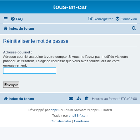
tous-en-car
FAQ
S’enregistrer
Connexion
R
Index du forum
e
Réinitialiser le mot de passse
c
h
Adresse courriel :
Adresse courriel associée à votre compte. Si vous ne l’avez pas modifiée via votre
e
panneau d’utilisateur, il s’agit de l’adresse que vous avez fournie lors de votre
enregistrement.
r
c
h
e
r
Index du forum
Heures au format
UTC+02:00
Développé par
phpBB
® Forum Software © phpBB Limited
Traduit par
phpBB-fr.com
Confidentialité
|
Conditions