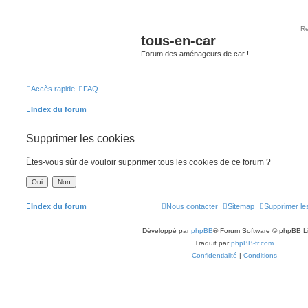
tous-en-car
Forum des aménageurs de car !
Accès rapide
FAQ
Index du forum
Supprimer les cookies
Êtes-vous sûr de vouloir supprimer tous les cookies de ce forum ?
Index du forum
Nous contacter
Sitemap
Supprimer le
Développé par
phpBB
® Forum Software © phpBB L
Traduit par
phpBB-fr.com
Confidentialité
|
Conditions