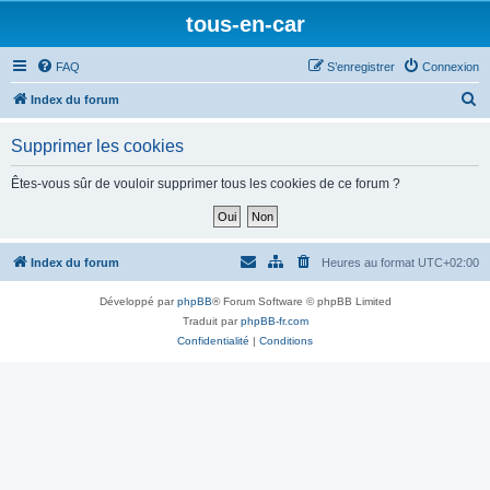
tous-en-car
FAQ
S’enregistrer
Connexion
R
Index du forum
e
Supprimer les cookies
c
h
Êtes-vous sûr de vouloir supprimer tous les cookies de ce forum ?
e
r
c
Index du forum
Heures au format
UTC+02:00
h
Développé par
phpBB
® Forum Software © phpBB Limited
e
Traduit par
phpBB-fr.com
r
Confidentialité
|
Conditions