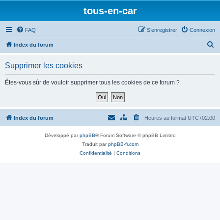
tous-en-car
FAQ
S’enregistrer
Connexion
R
Index du forum
e
Supprimer les cookies
c
h
Êtes-vous sûr de vouloir supprimer tous les cookies de ce forum ?
e
r
c
Index du forum
Heures au format
UTC+02:00
h
Développé par
phpBB
® Forum Software © phpBB Limited
e
Traduit par
phpBB-fr.com
r
Confidentialité
|
Conditions