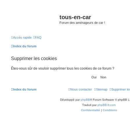
tous-en-car
Forum des aménageurs de car !
Accès rapide
FAQ
Index du forum
Supprimer les cookies
Êtes-vous sûr de vouloir supprimer tous les cookies de ce forum ?
Index du forum
Nous contacter
Sitemap
Supprimer le
Développé par
phpBB
® Forum Software © phpBB L
Traduit par
phpBB-fr.com
Confidentialité
|
Conditions