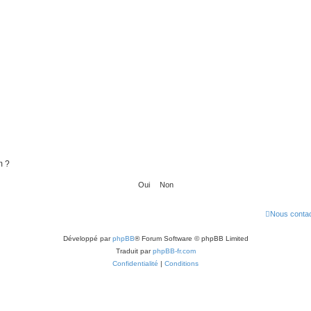
m ?
Nous contac
Développé par
phpBB
® Forum Software © phpBB Limited
Traduit par
phpBB-fr.com
Confidentialité
|
Conditions