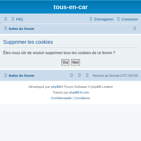
tous-en-car
FAQ
S’enregistrer
Connexion
R
Index du forum
e
Supprimer les cookies
c
h
Êtes-vous sûr de vouloir supprimer tous les cookies de ce forum ?
e
r
c
Index du forum
Heures au format
UTC+02:00
h
Développé par
phpBB
® Forum Software © phpBB Limited
e
Traduit par
phpBB-fr.com
r
Confidentialité
|
Conditions