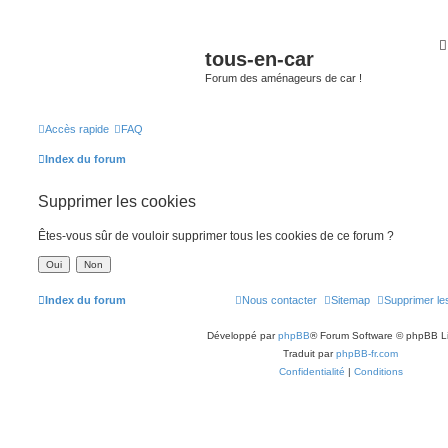
tous-en-car
Forum des aménageurs de car !
Accès rapide
FAQ
Index du forum
Supprimer les cookies
Êtes-vous sûr de vouloir supprimer tous les cookies de ce forum ?
Index du forum
Nous contacter
Sitemap
Supprimer le
Développé par
phpBB
® Forum Software © phpBB L
Traduit par
phpBB-fr.com
Confidentialité
|
Conditions