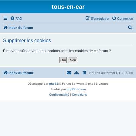
tous-en-car
FAQ
S’enregistrer
Connexion
R
Index du forum
e
Supprimer les cookies
c
h
Êtes-vous sûr de vouloir supprimer tous les cookies de ce forum ?
e
r
c
Index du forum
Heures au format
UTC+02:00
h
Développé par
phpBB
® Forum Software © phpBB Limited
e
Traduit par
phpBB-fr.com
r
Confidentialité
|
Conditions