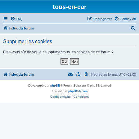
tous-en-car
FAQ
S’enregistrer
Connexion
R
Index du forum
e
Supprimer les cookies
c
h
Êtes-vous sûr de vouloir supprimer tous les cookies de ce forum ?
e
r
c
Index du forum
Heures au format
UTC+02:00
h
Développé par
phpBB
® Forum Software © phpBB Limited
e
Traduit par
phpBB-fr.com
r
Confidentialité
|
Conditions