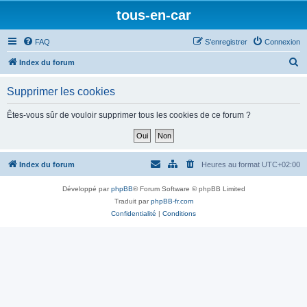
tous-en-car
FAQ
S’enregistrer
Connexion
R
Index du forum
e
Supprimer les cookies
c
h
Êtes-vous sûr de vouloir supprimer tous les cookies de ce forum ?
e
r
c
Index du forum
Heures au format
UTC+02:00
h
Développé par
phpBB
® Forum Software © phpBB Limited
e
Traduit par
phpBB-fr.com
r
Confidentialité
|
Conditions