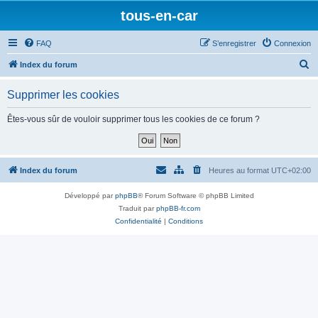
tous-en-car
FAQ
S’enregistrer
Connexion
R
Index du forum
e
Supprimer les cookies
c
h
Êtes-vous sûr de vouloir supprimer tous les cookies de ce forum ?
e
r
c
Index du forum
Heures au format
UTC+02:00
h
Développé par
phpBB
® Forum Software © phpBB Limited
e
Traduit par
phpBB-fr.com
r
Confidentialité
|
Conditions