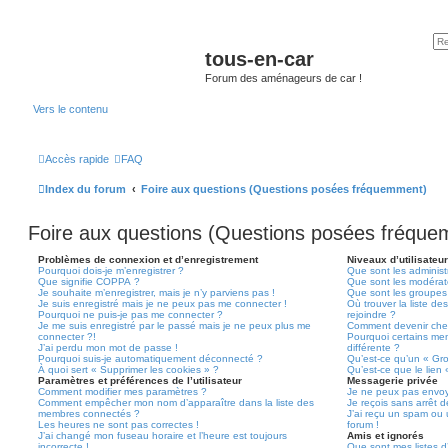
tous-en-car
Forum des aménageurs de car !
Vers le contenu
Accès rapide
FAQ
Index du forum
Foire aux questions (Questions posées fréquemment)
Foire aux questions (Questions posées fréqu
Problèmes de connexion et d’enregistrement
Niveaux d’utilisateu
Pourquoi dois-je m’enregistrer ?
Que sont les administ
Que signifie COPPA ?
Que sont les modérat
Je souhaite m’enregistrer, mais je n’y parviens pas !
Que sont les groupes d
Je suis enregistré mais je ne peux pas me connecter !
Où trouver la liste de
Pourquoi ne puis-je pas me connecter ?
rejoindre ?
Je me suis enregistré par le passé mais je ne peux plus me
Comment devenir che
connecter ?!
Pourquoi certains me
J’ai perdu mon mot de passe !
différente ?
Pourquoi suis-je automatiquement déconnecté ?
Qu’est-ce qu’un « Gr
À quoi sert « Supprimer les cookies » ?
Qu’est-ce que le lien
Paramètres et préférences de l’utilisateur
Messagerie privée
Comment modifier mes paramètres ?
Je ne peux pas envoy
Comment empêcher mon nom d’apparaître dans la liste des
Je reçois sans arrêt 
membres connectés ?
J’ai reçu un spam ou 
Les heures ne sont pas correctes !
forum !
J’ai changé mon fuseau horaire et l’heure est toujours
Amis et ignorés
incorrecte !
Que sont mes listes d’