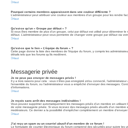
Haut
Pourquoi certains membres apparaissent dans une couleur différente ?
L’administrateur peut attribuer une couleur aux membres d’un groupe pour les rendre faci
Haut
Qu’est-ce qu’un « Groupe par défaut » ?
Si vous êtes membre de plus d’un groupe, celui par défaut est utilisé pour déterminer le 
défaut. L’administrateur peut vous permettre de changer votre groupe par défaut via votre
Haut
Qu’est-ce que le lien « L’équipe du forum » ?
Cette page donne la liste des membres de l’équipe du forum, y compris les administrateu
détails tels que les forums qu’ils modèrent.
Haut
Messagerie privée
Je ne peux pas envoyer de messages privés !
Il y a trois raisons pour cela : vous n’êtes pas enregistré et/ou connecté, l’administrateu
l’ensemble du forum, ou l’administrateur vous a empêché d’envoyer des messages. Contac
d’informations.
Haut
Je reçois sans arrêt des messages indésirables !
Vous pouvez supprimer automatiquement les messages privés d’un membre en utilisant l
de votre messagerie privée. Si vous recevez des messages privés abusifs d’un membre en
modérateurs. Ce dernier a la possibilité d’empêcher complètement un membre d’envoyer
Haut
J’ai reçu un spam ou un courriel abusif d’un membre de ce forum !
Le formulaire de courrier électronique du forum comprend des sécurités pour suivre les ut