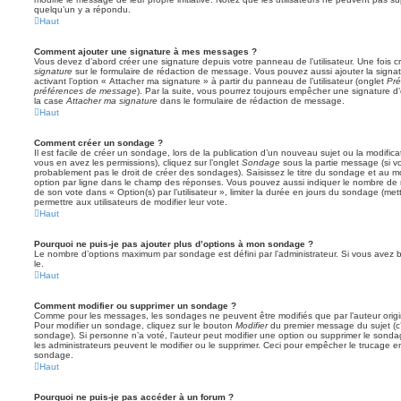
quelqu’un y a répondu.
Haut
Comment ajouter une signature à mes messages ?
Vous devez d’abord créer une signature depuis votre panneau de l’utilisateur. Une fois
signature
sur le formulaire de rédaction de message. Vous pouvez aussi ajouter la sign
activant l’option « Attacher ma signature » à partir du panneau de l’utilisateur (onglet
Pré
préférences de message
). Par la suite, vous pourrez toujours empêcher une signature
la case
Attacher ma signature
dans le formulaire de rédaction de message.
Haut
Comment créer un sondage ?
Il est facile de créer un sondage, lors de la publication d’un nouveau sujet ou la modific
vous en avez les permissions), cliquez sur l’onglet
Sondage
sous la partie message (si v
probablement pas le droit de créer des sondages). Saisissez le titre du sondage et au m
option par ligne dans le champ des réponses. Vous pouvez aussi indiquer le nombre de ré
de son vote dans « Option(s) par l’utilisateur », limiter la durée en jours du sondage (mett
permettre aux utilisateurs de modifier leur vote.
Haut
Pourquoi ne puis-je pas ajouter plus d’options à mon sondage ?
Le nombre d’options maximum par sondage est défini par l’administrateur. Si vous avez be
le.
Haut
Comment modifier ou supprimer un sondage ?
Comme pour les messages, les sondages ne peuvent être modifiés que par l’auteur origi
Pour modifier un sondage, cliquez sur le bouton
Modifier
du premier message du sujet (c’e
sondage). Si personne n’a voté, l’auteur peut modifier une option ou supprimer le sonda
les administrateurs peuvent le modifier ou le supprimer. Ceci pour empêcher le trucage e
sondage.
Haut
Pourquoi ne puis-je pas accéder à un forum ?