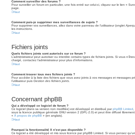
Comment surveiller des forums ?
Pour surveiller un forum en particulier, une fois entré sur celui-ci, cliquez sur le lien « Su
page.
Haut
Comment puis-je supprimer mes surveillances de sujets ?
Pour supprimer vos surveillances, allez dans votre panneau de l’utilisateur (onglet
Aperçu
les instructions.
Haut
Fichiers joints
Quels fichiers joints sont autorisés sur ce forum ?
L’administrateur peut autoriser ou interdire certains types de fichiers joints. Si vous n’ête
chargé, contactez l’administrateur pour plus d’informations.
Haut
Comment trouver tous mes fichiers joints ?
Pour accéder à la liste des fichiers que vous avez joints à vos messages et messages pr
l’utilisateur puis
Gestion des fichiers joints
.
Haut
Concernant phpBB
Qui a développé ce logiciel de forum ?
Ce logiciel (dans sa version non modifiée) est développé et distribué par
phpBB Limited
,
sous la licence publique générale GNU version 2 (GPL-2.0) et peut être diffusé librement.
«
À propos de phpBB
» (en anglais).
Haut
Pourquoi la fonctionnalité X n’est pas disponible ?
Ce logiciel a été développé et mis sous licence par phpBB Limited. Si vous pensez qu’une