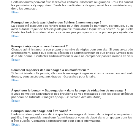
Certains forums peuvent être réservés à certains utilisateurs ou groupes. Pour les consulter
les permissions s’y rapportant. Seuls les modérateurs de groupes et les administrateur
donc les contacter.
Haut
Pourquoi ne puis-je pas joindre des fichiers à mon message ?
La possibilité d’ajouter des fichiers joints peut être accordée par forum, par groupe, ou pa
avoir autorisé l’ajout de fichiers joints pour le forum dans lequel vous postez, ou peut-ê
Contactez l’administrateur si vous ne savez pas pourquoi vous ne pouvez pas ajouter de f
Haut
Pourquoi ai-je reçu un avertissement ?
Chaque administrateur a son propre ensemble de règles pour son site. Si vous avez dér
avertissement. Notez que c’est la décision de l’administrateur, et que phpBB Limited n’e
d’un site donné. Contactez l’administrateur si vous ne comprenez pas les raisons de votr
Haut
Comment rapporter des messages à un modérateur ?
Si l’administrateur l’a permis, allez sur le message à signaler et vous devriez voir un bo
dessus, vous accéderez aux étapes nécessaires pour le faire.
Haut
À quoi sert le bouton « Sauvegarder » dans la page de rédaction de message ?
Il vous permet de sauvegarder des brouillons de vos messages et de les poster ultérieure
panneau de l’utilisateur (onglet
Aperçu --> Gestion des brouillons
).
Haut
Pourquoi mon message doit être validé ?
L’administrateur peut avoir décidé que les messages du forum dans lequel vous postez né
publiés. Il est possible aussi que l’administrateur vous ait placé dans un groupe dont le
d’être publiés. Contactez l’administrateur pour plus d’informations.
Haut