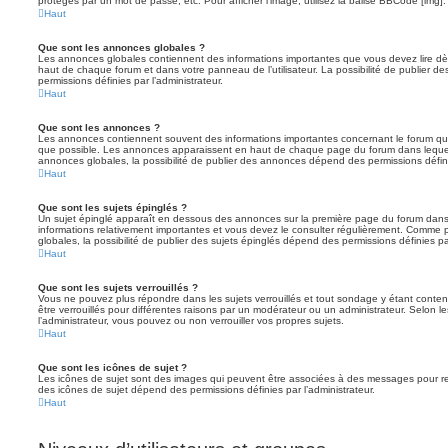
protégés par un mot de passe, etc. Pour afficher l’image, utilisez la balise BBCode [img].
Haut
Que sont les annonces globales ?
Les annonces globales contiennent des informations importantes que vous devez lire dè
haut de chaque forum et dans votre panneau de l’utilisateur. La possibilité de publier
permissions définies par l’administrateur.
Haut
Que sont les annonces ?
Les annonces contiennent souvent des informations importantes concernant le forum que
que possible. Les annonces apparaissent en haut de chaque page du forum dans lequel
annonces globales, la possibilité de publier des annonces dépend des permissions définie
Haut
Que sont les sujets épinglés ?
Un sujet épinglé apparaît en dessous des annonces sur la première page du forum dans leq
informations relativement importantes et vous devez le consulter régulièrement. Comme
globales, la possibilité de publier des sujets épinglés dépend des permissions définies par
Haut
Que sont les sujets verrouillés ?
Vous ne pouvez plus répondre dans les sujets verrouillés et tout sondage y étant conten
être verrouillés pour différentes raisons par un modérateur ou un administrateur. Selon 
l’administrateur, vous pouvez ou non verrouiller vos propres sujets.
Haut
Que sont les icônes de sujet ?
Les icônes de sujet sont des images qui peuvent être associées à des messages pour reflét
des icônes de sujet dépend des permissions définies par l’administrateur.
Haut