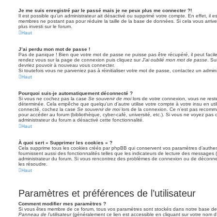
Je me suis enregistré par le passé mais je ne peux plus me connecter ?!
Il est possible qu’un administrateur ait désactivé ou supprimé votre compte. En effet, il 
membres ne postant pas pour réduire la taille de la base de données. Si cela vous arrive
plus investi sur le forum.
Haut
J’ai perdu mon mot de passe !
Pas de panique ! Bien que votre mot de passe ne puisse pas être récupéré, il peut facileme
rendez vous sur la page de connexion puis cliquez sur
J’ai oublié mon mot de passe
. Su
devriez pouvoir à nouveau vous connecter.
Si toutefois vous ne parveniez pas à réinitialiser votre mot de passe, contactez un admin
Haut
Pourquoi suis-je automatiquement déconnecté ?
Si vous ne cochez pas la case
Se souvenir de moi
lors de votre connexion, vous ne res
déterminée. Cela empêche que quelqu’un d’autre utilise votre compte à votre insu en util
connecté, cochez la case
Se souvenir de moi
lors de la connexion. Ce n’est pas recomma
pour accéder au forum (bibliothèque, cyber-café, université, etc.). Si vous ne voyez pas c
administrateur du forum a désactivé cette fonctionnalité.
Haut
À quoi sert « Supprimer les cookies » ?
Cela supprime tous les cookies créés par phpBB qui conservent vos paramètres d’authenti
fournissent aussi des fonctionnalités telles que les indicateurs de lecture des messages (l
administrateur du forum. Si vous rencontrez des problèmes de connexion ou de déconnex
les résoudre.
Haut
Paramètres et préférences de l’utilisateur
Comment modifier mes paramètres ?
Si vous êtes membre de ce forum, tous vos paramètres sont stockés dans notre base de
Panneau de l’utilisateur
(généralement ce lien est accessible en cliquant sur votre nom d