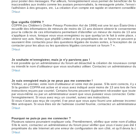
pour poster des messages. Par ailleurs, l’enregistrement vous permet de bénéficier de f
inaccessibles aux invités comme les avatars personnalisés, la messagerie privée, l’envoi
l’adhésion à des groupes, etc. La création d’un compte est rapide et vivement conseillée
Haut
Que signifie COPPA ?
COPPA (ou
Children’s Online Privacy Protection Act
de 1998) est une loi aux États-Unis q
recueillir des informations de mineurs de moins de 13 ans doivent obtenir le consentement
pour la collecte de ces informations permettant d’identifier un mineur de moins de 13 ans
s’applique à vous, lorsque vous vous enregistrez ou que quelqu’un le fait à votre place, 
obtenir son avis. Notez que phpBB Limited et les propriétaires de ce forum ne peuvent pa
sauraient être contactés pour des questions légales de toutes sortes, à l’exception de 
contacter pour les abus ou les questions légales concernant ce forum ? ».
Haut
Je souhaite m’enregistrer, mais je n’y parviens pas !
Il est possible qu’un administrateur du forum ait désactivé la création de nouveaux compt
ou interdit le nom d’utilisateur que vous souhaitez utiliser. Contactez un administrateur d
Haut
Je suis enregistré mais je ne peux pas me connecter !
Vérifiez, en premier, votre nom d’utilisateur et votre mot de passe. S’ils sont corrects, il y 
Si la gestion COPPA est active et si vous avez indiqué avoir moins de 13 ans lors de l’en
instructions reçues par courriel. Certains forums peuvent également nécessiter que toute
par vous-même ou par un administrateur avant que vous puissiez vous connecter. Cette i
l’enregistrement. Si vous avez reçu un courriel, suivez ses instructions.
Si vous n’avez pas reçu de courriel, il se peut que vous ayez fourni une adresse incorrecte
filtre anti-spam. Si vous êtes sûr de l’adresse courriel fournie, contactez un administrateur
Haut
Pourquoi ne puis-je pas me connecter ?
Plusieurs raisons pourraient expliquer cela. Premièrement, vérifiez que votre nom d’utilis
S’ils le sont, contactez un administrateur du forum pour vérifier que vous n’avez pas été 
propriétaire du site Internet ait une erreur de configuration de son côté, et qu’il devra la c
Haut