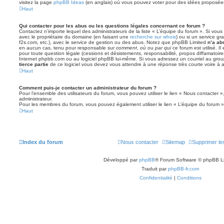
visitez la page
phpBB Ideas
(en anglais) où vous pouvez voter pour des idées proposée
Haut
Qui contacter pour les abus ou les questions légales concernant ce forum ?
Contactez n’importe lequel des administrateurs de la liste « L’équipe du forum ». Si vou
avec le propriétaire du domaine (en faisant une
recherche sur whois
) ou si un service gra
f2s.com, etc.), avec le service de gestion ou des abus. Notez que phpBB Limited
n’a ab
en aucun cas, tenu pour responsable sur
comment
,
où
ou
par qui
ce forum est utilisé. I
pour toute question légale (cessions et désistements, responsabilité, propos diffamatoire
Internet phpbb.com ou au logiciel phpBB lui-même. Si vous adressez un courriel au grou
tierce partie
de ce logiciel vous devez vous attendre à une réponse très courte voire à
Haut
Comment puis-je contacter un administrateur du forum ?
Pour l’ensemble des utilisateurs du forum, vous pouvez utiliser le lien « Nous contacter »,
administrateur.
Pour les membres du forum, vous pouvez également utiliser le lien « L’équipe du forum »
Haut
Index du forum
Nous contacter
Sitemap
Supprimer le
Développé par
phpBB
® Forum Software © phpBB L
Traduit par
phpBB-fr.com
Confidentialité
|
Conditions