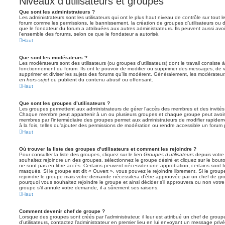
Niveaux d’utilisateurs et groupes
Que sont les administrateurs ?
Les administrateurs sont les utilisateurs qui ont le plus haut niveau de contrôle sur tout l
forum comme les permissions, le bannissement, la création de groupes d’utilisateurs ou d
que le fondateur du forum a attribuées aux autres administrateurs. Ils peuvent aussi avo
l’ensemble des forums, selon ce que le fondateur a autorisé.
Haut
Que sont les modérateurs ?
Les modérateurs sont des utilisateurs (ou groupes d’utilisateurs) dont le travail consiste à 
fonctionnement du forum. Ils ont le pouvoir de modifier ou supprimer des messages, de verr
supprimer et diviser les sujets des forums qu’ils modèrent. Généralement, les modérateur
en
hors-sujet
ou publient du contenu abusif ou offensant.
Haut
Que sont les groupes d’utilisateurs ?
Les groupes permettent aux administrateurs de gérer l’accès des membres et des invités 
Chaque membre peut appartenir à un ou plusieurs groupes et chaque groupe peut avoir 
membres par l’intermédiaire des groupes permet aux administrateurs de modifier rapide
à la fois, telles qu’ajouter des permissions de modération ou rendre accessible un forum 
Haut
Où trouver la liste des groupes d’utilisateurs et comment les rejoindre ?
Pour consulter la liste des groupes, cliquez sur le lien
Groupes d’utilisateurs
depuis votre 
souhaitez rejoindre un des groupes, sélectionnez le groupe désiré et cliquez sur le bout
ne sont pas en libre accès. Certains peuvent nécessiter une approbation, certains sont
masqués. Si le groupe est dit « Ouvert », vous pouvez le rejoindre librement. Si le grou
rejoindre le groupe mais votre demande nécessitera d’être approuvée par un chef de g
pourquoi vous souhaitez rejoindre le groupe et ainsi décider s’il approuvera ou non vot
groupe s’il annule votre demande, il a sûrement ses raisons.
Haut
Comment devenir chef de groupe ?
Lorsque des groupes sont créés par l’administrateur, il leur est attribué un chef de grou
d’utilisateurs, contactez l’administrateur en premier lieu en lui envoyant un message privé