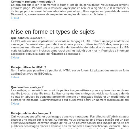
Comment remonter mon sujet ?
En cliquant sur le lien « Remonter le sujet » lors de sa consultation, vous pouvez
remont
première page. Par ailleurs, si vous ne voyez pas ce lien, cela signifie que la remontée de
de temps pour autoriser la remontée n’est pas atteint. Il est également possible de rem
Néanmoins, assurez-vous de respecter les règles du forum en le faisant.
Haut
Mise en forme et types de sujets
Que sont les BBCodes ?
Le BBCode est une implantation spéciale au langage HTML, offrant un large contrôle d
message. L’administrateur peut décider si vous pouvez utiliser les BBCodes, vous pouve
messages en utilisant l’option appropriée du formulaire de rédaction de message. Le BB
mais les balises sont incluses entre crochets [ et ] plutôt que < et >. Pour plus d’informa
accessible depuis la page de rédaction de message.
Haut
Puis-je utiliser le HTML ?
Non, il n’est pas possible de publier du HTML sur ce forum. La plupart des mises en fo
appliquées avec les BBCodes.
Haut
Que sont les smileys ?
Les smileys, ou émoticônes, sont de petites images utilisées pour exprimer des sentimen
signifie joyeux, :( signifie triste. La liste complète des smileys est visible sur la page d
ne pas en abuser. Ils peuvent rapidement rendre un message illisible et un modérateur p
d’effacer le message. L’administrateur peut aussi avoir défini un nombre maximum de sm
Haut
Puis-je publier des images ?
Oui, vous pouvez afficher des images dans vos messages. Par ailleurs, si l’administrateur 
charger une image sur le forum. Autrement, vous devez lier une image placée sur un ser
http://www.exemple.com/mon-image.gif. Vous ne pouvez pas lier des images de votre ordi
public) ni des images placées derrière des mécanismes d’authentification, exemple : boîte