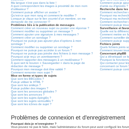
Ma langue n’est pas dans la liste !
Comment puis-je ajoute
A quoi correspondent les images à proximité de mon nom
d’amis ou d’ignorés ?
d’utilisateur ?
Recherche dans les
Comment puis-je afficher un avatar ?
Comment rechercher d
Qu’est-ce que mon rang et comment le modifier ?
Pourquoi ma recherch
Lorsque je clique sur le lien
courriel
d’un membre, on me
Pourquoi ma recherch
demande de me connecter !?
Comment rechercher 
Problèmes liés à la publication de messages
Comment puis-je trou
Comment créer un nouveau sujet ou poster une réponse ?
Surveillance et favor
Comment modifier ou supprimer un message ?
Quelle est la différenc
Comment ajouter une signature à mes messages ?
Comment mettre en fav
Comment créer un sondage ?
Comment surveiller d
Pourquoi ne puis-je pas ajouter plus d’options à mon
Comment puis-je suppr
sondage ?
Fichiers joints
Comment modifier ou supprimer un sondage ?
Quels fichiers joints 
Pourquoi ne puis-je pas accéder à un forum ?
Comment trouver tous 
Pourquoi ne puis-je pas joindre des fichiers à mon message ?
Concernant phpBB
Pourquoi ai-je reçu un avertissement ?
Qui a développé ce lo
Comment rapporter des messages à un modérateur ?
Pourquoi la fonctionna
À quoi sert le bouton « Sauvegarder » dans la page de
Qui contacter pour le
rédaction de message ?
concernant ce forum 
Pourquoi mon message doit être validé ?
Comment puis-je conta
Comment remonter mon sujet ?
Mise en forme et types de sujets
Que sont les BBCodes ?
Puis-je utiliser le HTML ?
Que sont les smileys ?
Puis-je publier des images ?
Que sont les annonces globales ?
Que sont les annonces ?
Que sont les sujets épinglés ?
Que sont les sujets verrouillés ?
Que sont les icônes de sujet ?
Problèmes de connexion et d’enregistrement
Pourquoi dois-je m’enregistrer ?
Vous pouvez ne pas le faire, mais l’administrateur du forum peut avoir configuré les forums