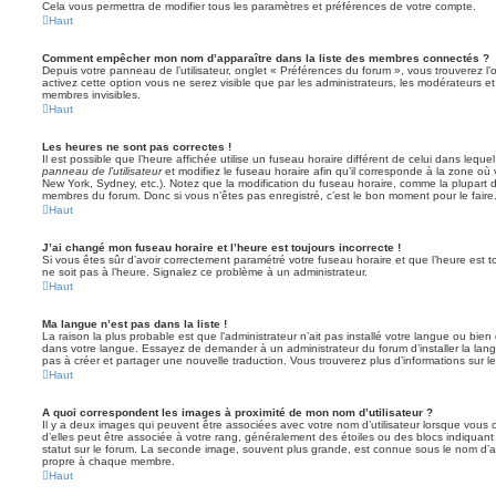
Cela vous permettra de modifier tous les paramètres et préférences de votre compte.
Haut
Comment empêcher mon nom d’apparaître dans la liste des membres connectés ?
Depuis votre panneau de l’utilisateur, onglet « Préférences du forum », vous trouverez l’
activez cette option vous ne serez visible que par les administrateurs, les modérateurs
membres invisibles.
Haut
Les heures ne sont pas correctes !
Il est possible que l’heure affichée utilise un fuseau horaire différent de celui dans leq
panneau de l’utilisateur
et modifiez le fuseau horaire afin qu’il corresponde à la zone où 
New York, Sydney, etc.). Notez que la modification du fuseau horaire, comme la plupart 
membres du forum. Donc si vous n’êtes pas enregistré, c’est le bon moment pour le faire
Haut
J’ai changé mon fuseau horaire et l’heure est toujours incorrecte !
Si vous êtes sûr d’avoir correctement paramétré votre fuseau horaire et que l’heure est to
ne soit pas à l’heure. Signalez ce problème à un administrateur.
Haut
Ma langue n’est pas dans la liste !
La raison la plus probable est que l’administrateur n’ait pas installé votre langue ou bi
dans votre langue. Essayez de demander à un administrateur du forum d’installer la langue
pas à créer et partager une nouvelle traduction. Vous trouverez plus d’informations sur le
Haut
A quoi correspondent les images à proximité de mon nom d’utilisateur ?
Il y a deux images qui peuvent être associées avec votre nom d’utilisateur lorsque vous 
d’elles peut être associée à votre rang, généralement des étoiles ou des blocs indiqua
statut sur le forum. La seconde image, souvent plus grande, est connue sous le nom d’
propre à chaque membre.
Haut