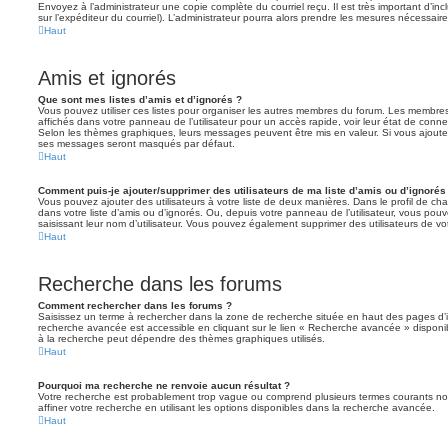
Envoyez à l’administrateur une copie complète du courriel reçu. Il est très important d’inclu
sur l’expéditeur du courriel). L’administrateur pourra alors prendre les mesures nécessaire
Haut
Amis et ignorés
Que sont mes listes d’amis et d’ignorés ?
Vous pouvez utiliser ces listes pour organiser les autres membres du forum. Les membres 
affichés dans votre panneau de l’utilisateur pour un accès rapide, voir leur état de con
Selon les thèmes graphiques, leurs messages peuvent être mis en valeur. Si vous ajoutez u
ses messages seront masqués par défaut.
Haut
Comment puis-je ajouter/supprimer des utilisateurs de ma liste d’amis ou d’ignorés
Vous pouvez ajouter des utilisateurs à votre liste de deux manières. Dans le profil de cha
dans votre liste d’amis ou d’ignorés. Ou, depuis votre panneau de l’utilisateur, vous p
saisissant leur nom d’utilisateur. Vous pouvez également supprimer des utilisateurs de v
Haut
Recherche dans les forums
Comment rechercher dans les forums ?
Saisissez un terme à rechercher dans la zone de recherche située en haut des pages d’
recherche avancée est accessible en cliquant sur le lien « Recherche avancée » disponib
à la recherche peut dépendre des thèmes graphiques utilisés.
Haut
Pourquoi ma recherche ne renvoie aucun résultat ?
Votre recherche est probablement trop vague ou comprend plusieurs termes courants 
affiner votre recherche en utilisant les options disponibles dans la recherche avancée.
Haut