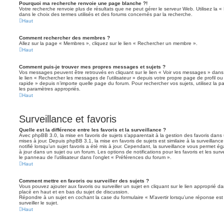
Pourquoi ma recherche renvoie une page blanche ?!
Votre recherche renvoie plus de résultats que ne peut gérer le serveur Web. Utilisez la 
dans le choix des termes utilisés et des forums concernés par la recherche.
Haut
Comment rechercher des membres ?
Allez sur la page « Membres », cliquez sur le lien « Rechercher un membre ».
Haut
Comment puis-je trouver mes propres messages et sujets ?
Vos messages peuvent être retrouvés en cliquant sur le lien « Voir vos messages » dans l
le lien « Rechercher les messages de l’utilisateur » depuis votre propre page de profil ou 
rapide » depuis n’importe quelle page du forum. Pour rechercher vos sujets, utilisez la
les paramètres appropriés.
Haut
Surveillance et favoris
Quelle est la différence entre les favoris et la surveillance ?
Avec phpBB 3.0, la mise en favoris de sujets s’apparentait à la gestion des favoris dans 
mises à jour. Depuis phpBB 3.1, la mise en favoris de sujets est similaire à la surveillan
notifié lorsqu’un sujet favoris a été mis à jour. Cependant, la surveillance vous permet éga
à jour dans un sujet ou un forum. Les options de notifications pour les favoris et les sur
le panneau de l’utilisateur dans l’onglet « Préférences du forum ».
Haut
Comment mettre en favoris ou surveiller des sujets ?
Vous pouvez ajouter aux favoris ou surveiller un sujet en cliquant sur le lien approprié d
placé en haut et en bas du sujet de discussion.
Répondre à un sujet en cochant la case du formulaire « M’avertir lorsqu’une réponse es
surveiller le sujet.
Haut