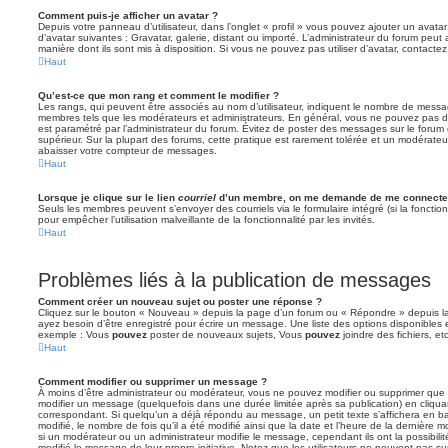
Comment puis-je afficher un avatar ?
Depuis votre panneau d’utilisateur, dans l’onglet « profil » vous pouvez ajouter un avata
d’avatar suivantes : Gravatar, galerie, distant ou importé. L’administrateur du forum peut 
manière dont ils sont mis à disposition. Si vous ne pouvez pas utiliser d’avatar, contacte
Haut
Qu’est-ce que mon rang et comment le modifier ?
Les rangs, qui peuvent être associés au nom d’utilisateur, indiquent le nombre de messag
membres tels que les modérateurs et administrateurs. En général, vous ne pouvez pas direc
est paramétré par l’administrateur du forum. Évitez de poster des messages sur le forum
supérieur. Sur la plupart des forums, cette pratique est rarement tolérée et un modérateu
abaisser votre compteur de messages.
Haut
Lorsque je clique sur le lien
courriel
d’un membre, on me demande de me connecter
Seuls les membres peuvent s’envoyer des courriels via le formulaire intégré (si la fonction 
pour empêcher l’utilisation malveillante de la fonctionnalité par les invités.
Haut
Problèmes liés à la publication de messages
Comment créer un nouveau sujet ou poster une réponse ?
Cliquez sur le bouton « Nouveau » depuis la page d’un forum ou « Répondre » depuis la
ayez besoin d’être enregistré pour écrire un message. Une liste des options disponibles
exemple : Vous
pouvez
poster de nouveaux sujets, Vous
pouvez
joindre des fichiers, etc
Haut
Comment modifier ou supprimer un message ?
À moins d’être administrateur ou modérateur, vous ne pouvez modifier ou supprimer qu
modifier un message (quelquefois dans une durée limitée après sa publication) en cliqua
correspondant. Si quelqu’un a déjà répondu au message, un petit texte s’affichera en b
modifié, le nombre de fois qu’il a été modifié ainsi que la date et l’heure de la dernière
si un modérateur ou un administrateur modifie le message, cependant ils ont la possibilité
modifié le message de leur propre initiative. Notez que les utilisateurs ne peuvent pas