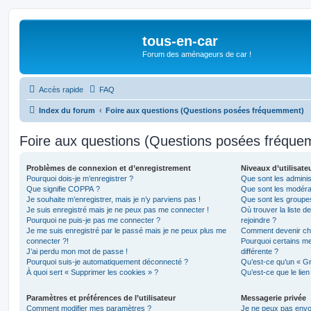
tous-en-car
Forum des aménageurs de car !
Accès rapide
FAQ
Index du forum
Foire aux questions (Questions posées fréquemment)
Foire aux questions (Questions posées fréqu
Problèmes de connexion et d’enregistrement
Niveaux d’utilisate
Pourquoi dois-je m’enregistrer ?
Que sont les adminis
Que signifie COPPA ?
Que sont les modéra
Je souhaite m’enregistrer, mais je n’y parviens pas !
Que sont les groupes 
Je suis enregistré mais je ne peux pas me connecter !
Où trouver la liste d
Pourquoi ne puis-je pas me connecter ?
rejoindre ?
Je me suis enregistré par le passé mais je ne peux plus me
Comment devenir ch
connecter ?!
Pourquoi certains m
J’ai perdu mon mot de passe !
différente ?
Pourquoi suis-je automatiquement déconnecté ?
Qu’est-ce qu’un « Gr
À quoi sert « Supprimer les cookies » ?
Qu’est-ce que le lien
Paramètres et préférences de l’utilisateur
Messagerie privée
Comment modifier mes paramètres ?
Je ne peux pas envo