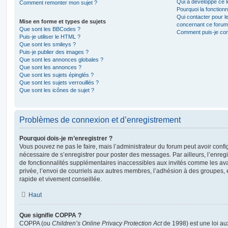
Qui a développé ce l
Comment remonter mon sujet ?
Pourquoi la fonctionn
Qui contacter pour l
Mise en forme et types de sujets
concernant ce forum
Que sont les BBCodes ?
Comment puis-je cont
Puis-je utiliser le HTML ?
Que sont les smileys ?
Puis-je publier des images ?
Que sont les annonces globales ?
Que sont les annonces ?
Que sont les sujets épinglés ?
Que sont les sujets verrouillés ?
Que sont les icônes de sujet ?
Problèmes de connexion et d’enregistrement
Pourquoi dois-je m’enregistrer ?
Vous pouvez ne pas le faire, mais l’administrateur du forum peut avoir configu
nécessaire de s’enregistrer pour poster des messages. Par ailleurs, l’enreg
de fonctionnalités supplémentaires inaccessibles aux invités comme les av
privée, l’envoi de courriels aux autres membres, l’adhésion à des groupes, 
rapide et vivement conseillée.
Haut
Que signifie COPPA ?
COPPA (ou
Children’s Online Privacy Protection Act
de 1998) est une loi aux