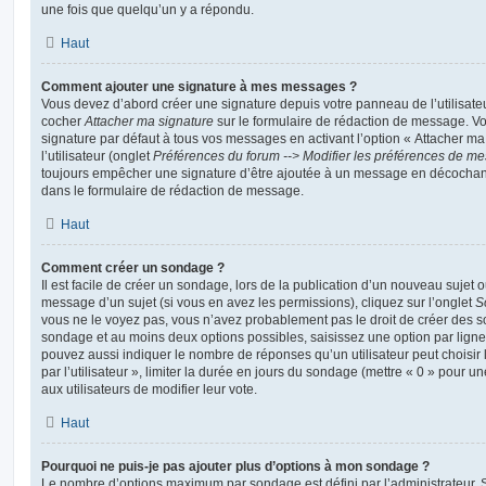
une fois que quelqu’un y a répondu.
Haut
Comment ajouter une signature à mes messages ?
Vous devez d’abord créer une signature depuis votre panneau de l’utilisate
cocher
Attacher ma signature
sur le formulaire de rédaction de message. Vo
signature par défaut à tous vos messages en activant l’option « Attacher ma
l’utilisateur (onglet
Préférences du forum --> Modifier les préférences de m
toujours empêcher une signature d’être ajoutée à un message en décochan
dans le formulaire de rédaction de message.
Haut
Comment créer un sondage ?
Il est facile de créer un sondage, lors de la publication d’un nouveau sujet 
message d’un sujet (si vous en avez les permissions), cliquez sur l’onglet
S
vous ne le voyez pas, vous n’avez probablement pas le droit de créer des so
sondage et au moins deux options possibles, saisissez une option par lig
pouvez aussi indiquer le nombre de réponses qu’un utilisateur peut choisir 
par l’utilisateur », limiter la durée en jours du sondage (mettre « 0 » pour un
aux utilisateurs de modifier leur vote.
Haut
Pourquoi ne puis-je pas ajouter plus d’options à mon sondage ?
Le nombre d’options maximum par sondage est défini par l’administrateur. S