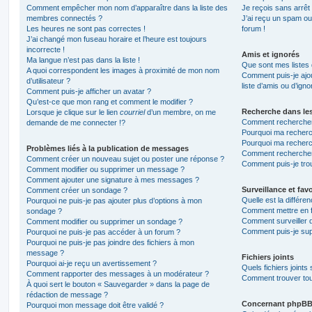
Comment empêcher mon nom d’apparaître dans la liste des
Je reçois sans arrêt
membres connectés ?
J’ai reçu un spam ou
Les heures ne sont pas correctes !
forum !
J’ai changé mon fuseau horaire et l’heure est toujours
incorrecte !
Amis et ignorés
Ma langue n’est pas dans la liste !
Que sont mes listes 
A quoi correspondent les images à proximité de mon nom
Comment puis-je ajou
d’utilisateur ?
liste d’amis ou d’igno
Comment puis-je afficher un avatar ?
Qu’est-ce que mon rang et comment le modifier ?
Recherche dans le
Lorsque je clique sur le lien
courriel
d’un membre, on me
Comment rechercher
demande de me connecter !?
Pourquoi ma recherc
Pourquoi ma recherc
Problèmes liés à la publication de messages
Comment recherche
Comment créer un nouveau sujet ou poster une réponse ?
Comment puis-je tro
Comment modifier ou supprimer un message ?
Comment ajouter une signature à mes messages ?
Surveillance et favo
Comment créer un sondage ?
Quelle est la différen
Pourquoi ne puis-je pas ajouter plus d’options à mon
Comment mettre en fa
sondage ?
Comment surveiller 
Comment modifier ou supprimer un sondage ?
Comment puis-je sup
Pourquoi ne puis-je pas accéder à un forum ?
Pourquoi ne puis-je pas joindre des fichiers à mon
message ?
Fichiers joints
Pourquoi ai-je reçu un avertissement ?
Quels fichiers joints
Comment rapporter des messages à un modérateur ?
Comment trouver tous
À quoi sert le bouton « Sauvegarder » dans la page de
rédaction de message ?
Concernant phpB
Pourquoi mon message doit être validé ?