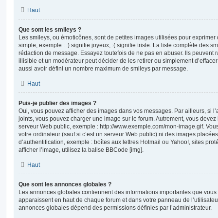
Haut
Que sont les smileys ?
Les smileys, ou émoticônes, sont de petites images utilisées pour exprime
simple, exemple : :) signifie joyeux, :( signifie triste. La liste complète des s
rédaction de message. Essayez toutefois de ne pas en abuser. Ils peuvent
illisible et un modérateur peut décider de les retirer ou simplement d’efface
aussi avoir défini un nombre maximum de smileys par message.
Haut
Puis-je publier des images ?
Oui, vous pouvez afficher des images dans vos messages. Par ailleurs, si l’a
joints, vous pouvez charger une image sur le forum. Autrement, vous devez 
serveur Web public, exemple : http://www.exemple.com/mon-image.gif. Vou
votre ordinateur (sauf si c’est un serveur Web public) ni des images placé
d’authentification, exemple : boîtes aux lettres Hotmail ou Yahoo!, sites pro
afficher l’image, utilisez la balise BBCode [img].
Haut
Que sont les annonces globales ?
Les annonces globales contiennent des informations importantes que vous d
apparaissent en haut de chaque forum et dans votre panneau de l’utilisateur
annonces globales dépend des permissions définies par l’administrateur.