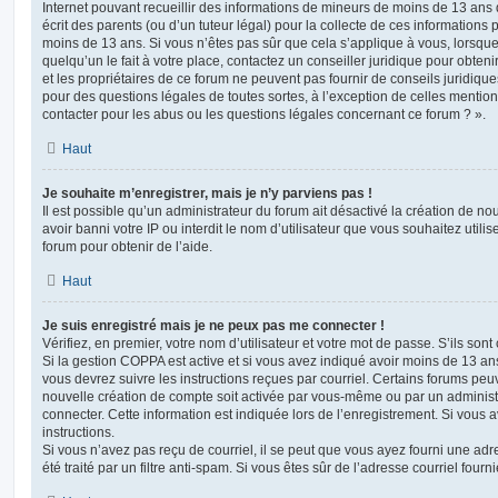
Internet pouvant recueillir des informations de mineurs de moins de 13 ans
écrit des parents (ou d’un tuteur légal) pour la collecte de ces informations 
moins de 13 ans. Si vous n’êtes pas sûr que cela s’applique à vous, lorsqu
quelqu’un le fait à votre place, contactez un conseiller juridique pour obte
et les propriétaires de ce forum ne peuvent pas fournir de conseils juridique
pour des questions légales de toutes sortes, à l’exception de celles mentio
contacter pour les abus ou les questions légales concernant ce forum ? ».
Haut
Je souhaite m’enregistrer, mais je n’y parviens pas !
Il est possible qu’un administrateur du forum ait désactivé la création de 
avoir banni votre IP ou interdit le nom d’utilisateur que vous souhaitez utili
forum pour obtenir de l’aide.
Haut
Je suis enregistré mais je ne peux pas me connecter !
Vérifiez, en premier, votre nom d’utilisateur et votre mot de passe. S’ils sont c
Si la gestion COPPA est active et si vous avez indiqué avoir moins de 13 ans
vous devrez suivre les instructions reçues par courriel. Certains forums pe
nouvelle création de compte soit activée par vous-même ou par un administ
connecter. Cette information est indiquée lors de l’enregistrement. Si vous a
instructions.
Si vous n’avez pas reçu de courriel, il se peut que vous ayez fourni une adre
été traité par un filtre anti-spam. Si vous êtes sûr de l’adresse courriel fourn