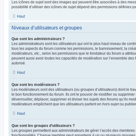
Les icônes de sujet sont des images qui peuvent être associées à des messa
possibilité d’utiliser des icônes de sujet dépend des permissions définies pa
Haut
Niveaux d’utilisateurs et groupes
Que sont les administrateurs ?
Les administrateurs sont les utilisateurs qui ont le plus haut niveau de contrôl
tous les aspects du forum comme les permissions, le bannissement, la créat
modérateurs, etc., selon les permissions que le fondateur du forum a attribu
peuvent aussi avoir toutes les capacités de modération sur l’ensemble des 
autorisé.
Haut
Que sont les modérateurs ?
Les modérateurs sont des utilisateurs (ou groupes d’utilisateurs) dont le trava
le bon fonctionnement du forum. Ils ont le pouvoir de modifier ou supprimer
déverrouiller, déplacer, supprimer et diviser les sujets des forums qu’ils m
modérateurs empêchent que les utilisateurs partent en
hors-sujet
ou publien
Haut
Que sont les groupes d’utilisateurs ?
Les groupes permettent aux administrateurs de gérer l’accès des membres et
fonctionnalités. Chaque membre peut appartenir à un ou plusieurs groupes