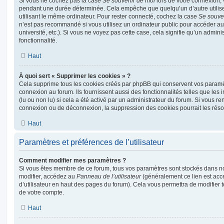
Si vous ne cochez pas la case
Se souvenir de moi
lors de votre connexion,
pendant une durée déterminée. Cela empêche que quelqu’un d’autre utilise
utilisant le même ordinateur. Pour rester connecté, cochez la case
Se souve
n’est pas recommandé si vous utilisez un ordinateur public pour accéder au
université, etc.). Si vous ne voyez pas cette case, cela signifie qu’un admini
fonctionnalité.
Haut
À quoi sert « Supprimer les cookies » ?
Cela supprime tous les cookies créés par phpBB qui conservent vos paramètr
connexion au forum. Ils fournissent aussi des fonctionnalités telles que les
(lu ou non lu) si cela a été activé par un administrateur du forum. Si vous 
connexion ou de déconnexion, la suppression des cookies pourrait les réso
Haut
Paramètres et préférences de l’utilisateur
Comment modifier mes paramètres ?
Si vous êtes membre de ce forum, tous vos paramètres sont stockés dans n
modifier, accédez au
Panneau de l’utilisateur
(généralement ce lien est acce
d’utilisateur en haut des pages du forum). Cela vous permettra de modifier 
de votre compte.
Haut