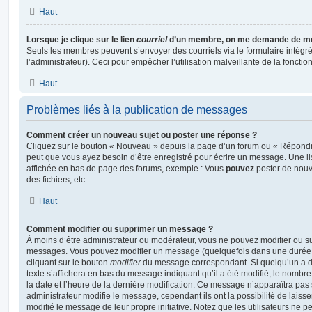
Haut
Lorsque je clique sur le lien
courriel
d’un membre, on me demande de me
Seuls les membres peuvent s’envoyer des courriels via le formulaire intégré (
l’administrateur). Ceci pour empêcher l’utilisation malveillante de la fonctionn
Haut
Problèmes liés à la publication de messages
Comment créer un nouveau sujet ou poster une réponse ?
Cliquez sur le bouton « Nouveau » depuis la page d’un forum ou « Répondre 
peut que vous ayez besoin d’être enregistré pour écrire un message. Une li
affichée en bas de page des forums, exemple : Vous
pouvez
poster de nouv
des fichiers, etc.
Haut
Comment modifier ou supprimer un message ?
À moins d’être administrateur ou modérateur, vous ne pouvez modifier ou 
messages. Vous pouvez modifier un message (quelquefois dans une durée l
cliquant sur le bouton
modifier
du message correspondant. Si quelqu’un a d
texte s’affichera en bas du message indiquant qu’il a été modifié, le nombre 
la date et l’heure de la dernière modification. Ce message n’apparaîtra pas
administrateur modifie le message, cependant ils ont la possibilité de laisse
modifié le message de leur propre initiative. Notez que les utilisateurs n