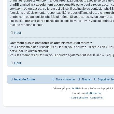
gratuit est utilisé (exemple : Yahoo!, Free, f2s.com, etc.), avec le service d
phpBB Limited
n’a absolument aucun contrôle
et ne peut être, en aucun c
comment
,
où
ou
par qui
ce forum est utilisé. Il est inutile de contacter phpB
(cessions et désistements, responsabilité, propos diffamatoires, etc.)
non di
phpbb.com ou au logiciel phpBB lui-même. Si vous adressez un courriel a
l’utilisation
par une tierce partie
de ce logiciel vous devez vous attendre à 
aucune réponse du tout.
Haut
Comment puis-je contacter un administrateur du forum ?
Pour l’ensemble des utilisateurs du forum, vous pouvez utiliser le lien « Nous
activé par un administrateur.
Pour les membres du forum, vous pouvez également utiliser le lien « L’équi
Haut
Index du forum
Nous contacter
Sitemap
Supprimer le
Développé par
phpBB
® Forum Software © phpBB L
Traduit par
phpBB-fr.com
Confidentialité
|
Conditions