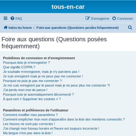
tous-en-car
FAQ
S’enregistrer
Connexion
R
Index du forum
Foire aux questions (Questions posées fréquemment)
e
Foire aux questions (Questions posées
c
fréquemment)
h
e
Problèmes de connexion et d’enregistrement
Pourquoi dois-je m’enregistrer ?
r
Que signifie COPPA ?
c
Je souhaite m’enregistrer, mais je n’y parviens pas !
Je suis enregistré mais je ne peux pas me connecter !
h
Pourquoi ne puis-je pas me connecter ?
Je me suis enregistré par le passé mais je ne peux plus me connecter ?!
e
J’ai perdu mon mot de passe !
r
Pourquoi suis-je automatiquement déconnecté ?
À quoi sert « Supprimer les cookies » ?
Paramètres et préférences de l’utilisateur
Comment modifier mes paramètres ?
Comment empêcher mon nom d’apparaître dans la liste des membres connectés ?
Les heures ne sont pas correctes !
J’ai changé mon fuseau horaire et l’heure est toujours incorrecte !
Ma langue n’est pas dans la liste !