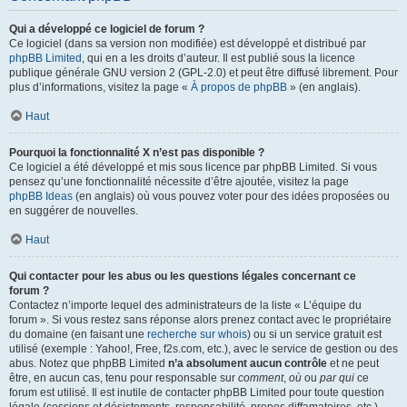
Qui a développé ce logiciel de forum ?
Ce logiciel (dans sa version non modifiée) est développé et distribué par
phpBB Limited
, qui en a les droits d’auteur. Il est publié sous la licence
publique générale GNU version 2 (GPL-2.0) et peut être diffusé librement. Pour
plus d’informations, visitez la page «
À propos de phpBB
» (en anglais).
Haut
Pourquoi la fonctionnalité X n’est pas disponible ?
Ce logiciel a été développé et mis sous licence par phpBB Limited. Si vous
pensez qu’une fonctionnalité nécessite d’être ajoutée, visitez la page
phpBB Ideas
(en anglais) où vous pouvez voter pour des idées proposées ou
en suggérer de nouvelles.
Haut
Qui contacter pour les abus ou les questions légales concernant ce
forum ?
Contactez n’importe lequel des administrateurs de la liste « L’équipe du
forum ». Si vous restez sans réponse alors prenez contact avec le propriétaire
du domaine (en faisant une
recherche sur whois
) ou si un service gratuit est
utilisé (exemple : Yahoo!, Free, f2s.com, etc.), avec le service de gestion ou des
abus. Notez que phpBB Limited
n’a absolument aucun contrôle
et ne peut
être, en aucun cas, tenu pour responsable sur
comment
,
où
ou
par qui
ce
forum est utilisé. Il est inutile de contacter phpBB Limited pour toute question