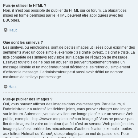
Puis-je utiliser le HTML ?
Non, il n’est pas possible de publier du HTML sur ce forum. La plupart des
mises en forme permises par le HTML peuvent être appliquées avec les
BBCodes.
Haut
Que sont les smileys ?
Les smileys, ou émoticônes, sont de petites images utilisées pour exprimer des
sentiments avec un code simple, exemple : :) signifie joyeux, :( signifie triste. La
liste complète des smileys est visible sur la page de rédaction de message.
Essayez toutefois de ne pas en abuser. Ils peuvent rapidement rendre un
message illisible et un modérateur peut décider de les retirer ou simplement
d’effacer le message. L’administrateur peut aussi avoir défini un nombre
maximum de smileys par message.
Haut
Puis-je publier des images ?
Oui, vous pouvez afficher des images dans vos messages. Par ailleurs, si
l’administrateur a autorisé les fichiers joints, vous pouvez charger une image
sur le forum. Autrement, vous devez lier une image placée sur un serveur Web
public, exemple : http://www.exemple.com/mon-image.gif. Vous ne pouvez pas
lier des images de votre ordinateur (sauf si c’est un serveur Web public) ni des
images placées derrière des mécanismes d’authentification, exemple : boîtes
aux lettres Hotmail ou Yahoo!, sites protégés par un mot de passe, etc. Pour