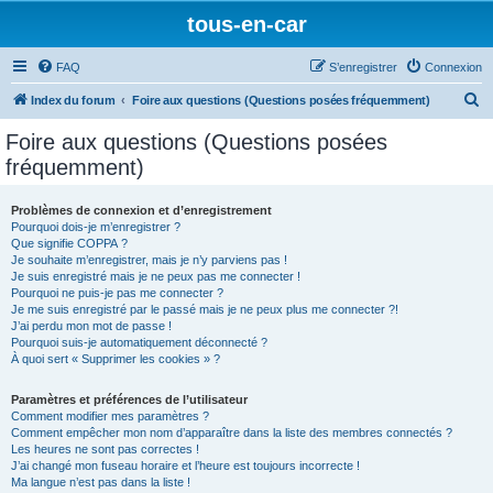
tous-en-car
FAQ
S’enregistrer
Connexion
R
Index du forum
Foire aux questions (Questions posées fréquemment)
e
Foire aux questions (Questions posées
c
fréquemment)
h
e
Problèmes de connexion et d’enregistrement
Pourquoi dois-je m’enregistrer ?
r
Que signifie COPPA ?
c
Je souhaite m’enregistrer, mais je n’y parviens pas !
Je suis enregistré mais je ne peux pas me connecter !
h
Pourquoi ne puis-je pas me connecter ?
Je me suis enregistré par le passé mais je ne peux plus me connecter ?!
e
J’ai perdu mon mot de passe !
r
Pourquoi suis-je automatiquement déconnecté ?
À quoi sert « Supprimer les cookies » ?
Paramètres et préférences de l’utilisateur
Comment modifier mes paramètres ?
Comment empêcher mon nom d’apparaître dans la liste des membres connectés ?
Les heures ne sont pas correctes !
J’ai changé mon fuseau horaire et l’heure est toujours incorrecte !
Ma langue n’est pas dans la liste !