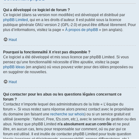
Qui a développé ce logiciel de forum ?
Ce logiciel (dans sa version non modifiée) est développé et distribué par
phpBB Limited
, qui en a les droits d’auteur. Il est publié sous la licence
publique générale GNU version 2 (GPL-2.0) et peut être diffusé librement. Pour
plus d’informations, visitez la page «
À propos de phpBB
» (en anglais).
Haut
Pourquoi la fonctionnalité X n’est pas disponible ?
Ce logiciel a été développé et mis sous licence par phpBB Limited. Si vous
pensez qu’une fonctionnalité nécessite d’être ajoutée, visitez la page
phpBB Ideas
(en anglais) où vous pouvez voter pour des idées proposées ou
en suggérer de nouvelles.
Haut
Qui contacter pour les abus ou les questions légales concernant ce
forum ?
Contactez n’importe lequel des administrateurs de la liste « L’équipe du
forum ». Si vous restez sans réponse alors prenez contact avec le propriétaire
du domaine (en faisant une
recherche sur whois
) ou si un service gratuit est
utilisé (exemple : Yahoo!, Free, f2s.com, etc.), avec le service de gestion ou des
abus. Notez que phpBB Limited
n’a absolument aucun contrôle
et ne peut
être, en aucun cas, tenu pour responsable sur
comment
,
où
ou
par qui
ce
forum est utilisé. Il est inutile de contacter phpBB Limited pour toute question