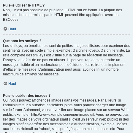
Puis-je utiliser le HTML ?
Non, il n’est pas possible de publier du HTML sur ce forum. La plupart des
mises en forme permises par le HTML peuvent être appliquées avec les
BBCodes.
Haut
Que sont les smileys ?
Les smileys, ou émoticônes, sont de petites images utilisées pour exprimer des
sentiments avec un code simple, exemple : :) signifie joyeux, :( signifie triste. La
liste complète des smileys est visible sur la page de rédaction de message.
Essayez toutefois de ne pas en abuser. Ils peuvent rapidement rendre un
message illisible et un modérateur peut décider de les retirer ou simplement
d’effacer le message. L’administrateur peut aussi avoir défini un nombre
maximum de smileys par message.
Haut
Puis-je publier des images ?
Oui, vous pouvez afficher des images dans vos messages. Par ailleurs, si
l’administrateur a autorisé les fichiers joints, vous pouvez charger une image
sur le forum. Autrement, vous devez lier une image placée sur un serveur Web
public, exemple : http://www.exemple.com/mon-image.gif. Vous ne pouvez pas
lier des images de votre ordinateur (sauf si c’est un serveur Web public) ni des
images placées derrière des mécanismes d’authentification, exemple : boîtes
aux lettres Hotmail ou Yahoo!, sites protégés par un mot de passe, etc. Pour