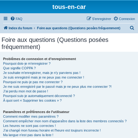
tous-en-car
FAQ
S’enregistrer
Connexion
R
Index du forum
Foire aux questions (Questions posées fréquemment)
e
Foire aux questions (Questions posées
c
fréquemment)
h
e
Problèmes de connexion et d’enregistrement
Pourquoi dois-je m’enregistrer ?
r
Que signifie COPPA ?
c
Je souhaite m’enregistrer, mais je n’y parviens pas !
Je suis enregistré mais je ne peux pas me connecter !
h
Pourquoi ne puis-je pas me connecter ?
Je me suis enregistré par le passé mais je ne peux plus me connecter ?!
e
J’ai perdu mon mot de passe !
r
Pourquoi suis-je automatiquement déconnecté ?
À quoi sert « Supprimer les cookies » ?
Paramètres et préférences de l’utilisateur
Comment modifier mes paramètres ?
Comment empêcher mon nom d’apparaître dans la liste des membres connectés ?
Les heures ne sont pas correctes !
J’ai changé mon fuseau horaire et l’heure est toujours incorrecte !
Ma langue n’est pas dans la liste !