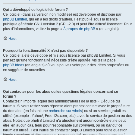
Qui a développé ce logiciel de forum ?
Ce logiciel (dans sa version non modifiée) est développé et distribué par
phpBB Limited
, qui en a les droits d’auteur. Il est publié sous la licence
publique générale GNU version 2 (GPL-2.0) et peut être diffusé librement. Pour
plus d’informations, visitez la page «
À propos de phpBB
» (en anglais).
Haut
Pourquoi la fonctionnalité X n’est pas disponible ?
Ce logiciel a été développé et mis sous licence par phpBB Limited. Si vous
pensez qu’une fonctionnalité nécessite d’être ajoutée, visitez la page
phpBB Ideas
(en anglais) où vous pouvez voter pour des idées proposées ou
en suggérer de nouvelles.
Haut
Qui contacter pour les abus ou les questions légales concernant ce
forum ?
Contactez n’importe lequel des administrateurs de la liste « L’équipe du
forum ». Si vous restez sans réponse alors prenez contact avec le propriétaire
du domaine (en faisant une
recherche sur whois
) ou si un service gratuit est
utilisé (exemple : Yahoo!, Free, f2s.com, etc.), avec le service de gestion ou des
abus. Notez que phpBB Limited
n’a absolument aucun contrôle
et ne peut
être, en aucun cas, tenu pour responsable sur
comment
,
où
ou
par qui
ce
forum est utilisé. Il est inutile de contacter phpBB Limited pour toute question