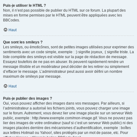
Puis-je utiliser le HTML ?
Non, il n’est pas possible de publier du HTML sur ce forum. La plupart des
mises en forme permises par le HTML peuvent être appliquées avec les
BBCodes.
Haut
Que sont les smileys ?
Les smileys, ou émoticônes, sont de petites images utilisées pour exprimer des
sentiments avec un code simple, exemple : :) signifie joyeux, :( signifie triste. La
liste complète des smileys est visible sur la page de rédaction de message.
Essayez toutefois de ne pas en abuser. Ils peuvent rapidement rendre un
message illisible et un modérateur peut décider de les retirer ou simplement
d’effacer le message. L’administrateur peut aussi avoir défini un nombre
maximum de smileys par message.
Haut
Puis-je publier des images ?
Oui, vous pouvez afficher des images dans vos messages. Par ailleurs, si
l’administrateur a autorisé les fichiers joints, vous pouvez charger une image
sur le forum. Autrement, vous devez lier une image placée sur un serveur Web
public, exemple : http://www.exemple.com/mon-image.gif. Vous ne pouvez pas
lier des images de votre ordinateur (sauf si c’est un serveur Web public) ni des
images placées derrière des mécanismes d’authentification, exemple : boîtes
aux lettres Hotmail ou Yahoo!, sites protégés par un mot de passe, etc. Pour