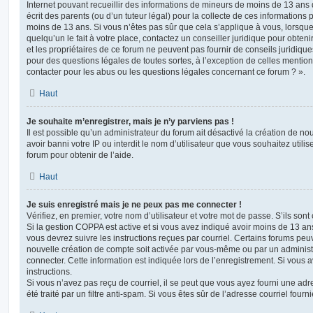
Internet pouvant recueillir des informations de mineurs de moins de 13 ans
écrit des parents (ou d’un tuteur légal) pour la collecte de ces informations 
moins de 13 ans. Si vous n’êtes pas sûr que cela s’applique à vous, lorsqu
quelqu’un le fait à votre place, contactez un conseiller juridique pour obte
et les propriétaires de ce forum ne peuvent pas fournir de conseils juridique
pour des questions légales de toutes sortes, à l’exception de celles mentio
contacter pour les abus ou les questions légales concernant ce forum ? ».
Haut
Je souhaite m’enregistrer, mais je n’y parviens pas !
Il est possible qu’un administrateur du forum ait désactivé la création de 
avoir banni votre IP ou interdit le nom d’utilisateur que vous souhaitez utili
forum pour obtenir de l’aide.
Haut
Je suis enregistré mais je ne peux pas me connecter !
Vérifiez, en premier, votre nom d’utilisateur et votre mot de passe. S’ils sont c
Si la gestion COPPA est active et si vous avez indiqué avoir moins de 13 ans
vous devrez suivre les instructions reçues par courriel. Certains forums pe
nouvelle création de compte soit activée par vous-même ou par un administ
connecter. Cette information est indiquée lors de l’enregistrement. Si vous a
instructions.
Si vous n’avez pas reçu de courriel, il se peut que vous ayez fourni une adre
été traité par un filtre anti-spam. Si vous êtes sûr de l’adresse courriel fourn