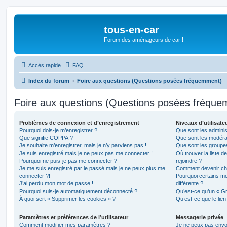
tous-en-car
Forum des aménageurs de car !
Accès rapide
FAQ
Index du forum
Foire aux questions (Questions posées fréquemment)
Foire aux questions (Questions posées fréqu
Problèmes de connexion et d’enregistrement
Niveaux d’utilisate
Pourquoi dois-je m’enregistrer ?
Que sont les adminis
Que signifie COPPA ?
Que sont les modéra
Je souhaite m’enregistrer, mais je n’y parviens pas !
Que sont les groupes 
Je suis enregistré mais je ne peux pas me connecter !
Où trouver la liste d
Pourquoi ne puis-je pas me connecter ?
rejoindre ?
Je me suis enregistré par le passé mais je ne peux plus me
Comment devenir ch
connecter ?!
Pourquoi certains m
J’ai perdu mon mot de passe !
différente ?
Pourquoi suis-je automatiquement déconnecté ?
Qu’est-ce qu’un « Gr
À quoi sert « Supprimer les cookies » ?
Qu’est-ce que le lien
Paramètres et préférences de l’utilisateur
Messagerie privée
Comment modifier mes paramètres ?
Je ne peux pas envo