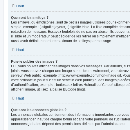
Haut
Que sont les smileys ?
Les smileys, ou émoticônes, sont de petites images utilisées pour exprime
simple, exemple : :) signifie joyeux, :( signifie triste. La liste complète des s
rédaction de message. Essayez toutefois de ne pas en abuser. Ils peuvent
illisible et un modérateur peut décider de les retirer ou simplement d’efface
aussi avoir défini un nombre maximum de smileys par message.
Haut
Puis-je publier des images ?
Oui, vous pouvez afficher des images dans vos messages. Par ailleurs, si l’a
joints, vous pouvez charger une image sur le forum. Autrement, vous devez 
serveur Web public, exemple : http://www.exemple.com/mon-image.gif. Vou
votre ordinateur (sauf si c’est un serveur Web public) ni des images placé
d’authentification, exemple : boîtes aux lettres Hotmail ou Yahoo!, sites pro
afficher l’image, utilisez la balise BBCode [img].
Haut
Que sont les annonces globales ?
Les annonces globales contiennent des informations importantes que vous d
apparaissent en haut de chaque forum et dans votre panneau de l’utilisateur
annonces globales dépend des permissions définies par l’administrateur.