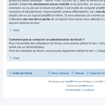
gratuit est utilisé (exemple : Yahoo!, Free, f2s.com, etc.), avec le service d
phpBB Limited
n’a absolument aucun contrôle
et ne peut être, en aucun c
comment
,
où
ou
par qui
ce forum est utilisé. Il est inutile de contacter phpB
(cessions et désistements, responsabilité, propos diffamatoires, etc.)
non di
phpbb.com ou au logiciel phpBB lui-même. Si vous adressez un courriel a
l’utilisation
par une tierce partie
de ce logiciel vous devez vous attendre à 
aucune réponse du tout.
Haut
Comment puis-je contacter un administrateur du forum ?
Pour l’ensemble des utilisateurs du forum, vous pouvez utiliser le lien « Nous
activé par un administrateur.
Pour les membres du forum, vous pouvez également utiliser le lien « L’équi
Haut
Index du forum
Nous contacter
Sitemap
Supprimer le
Développé par
phpBB
® Forum Software © phpBB L
Traduit par
phpBB-fr.com
Confidentialité
|
Conditions