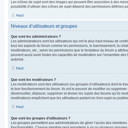
Les icônes de sujet sont des images qui peuvent être associées à des messa
possibilité d’utiliser des icônes de sujet dépend des permissions définies pa
Haut
Niveaux d’utilisateurs et groupes
Que sont les administrateurs ?
Les administrateurs sont les utilisateurs qui ont le plus haut niveau de contrôl
tous les aspects du forum comme les permissions, le bannissement, la créat
modérateurs, etc., selon les permissions que le fondateur du forum a attribu
peuvent aussi avoir toutes les capacités de modération sur l’ensemble des 
autorisé.
Haut
Que sont les modérateurs ?
Les modérateurs sont des utilisateurs (ou groupes d’utilisateurs) dont le trava
le bon fonctionnement du forum. Ils ont le pouvoir de modifier ou supprimer
déverrouiller, déplacer, supprimer et diviser les sujets des forums qu’ils m
modérateurs empêchent que les utilisateurs partent en
hors-sujet
ou publien
Haut
Que sont les groupes d’utilisateurs ?
Les groupes permettent aux administrateurs de gérer l’accès des membres et
fonctionnalités. Chaque membre peut appartenir à un ou plusieurs groupes