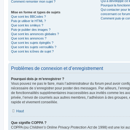
Qui a développé ce l
Comment remonter mon sujet ?
Pourquoi la fonctionn
Qui contacter pour l
Mise en forme et types de sujets
concernant ce forum
Que sont les BBCodes ?
Comment puis-je cont
Puis-je utiliser le HTML ?
Que sont les smileys ?
Puis-je publier des images ?
Que sont les annonces globales ?
Que sont les annonces ?
Que sont les sujets épinglés ?
Que sont les sujets verrouillés ?
Que sont les icônes de sujet ?
Problèmes de connexion et d’enregistrement
Pourquoi dois-je m’enregistrer ?
Vous pouvez ne pas le faire, mais l’administrateur du forum peut avoir configu
nécessaire de s’enregistrer pour poster des messages. Par ailleurs, l’enreg
de fonctionnalités supplémentaires inaccessibles aux invités comme les av
privée, l’envoi de courriels aux autres membres, l’adhésion à des groupes, 
rapide et vivement conseillée.
Haut
Que signifie COPPA ?
COPPA (ou
Children’s Online Privacy Protection Act
de 1998) est une loi aux