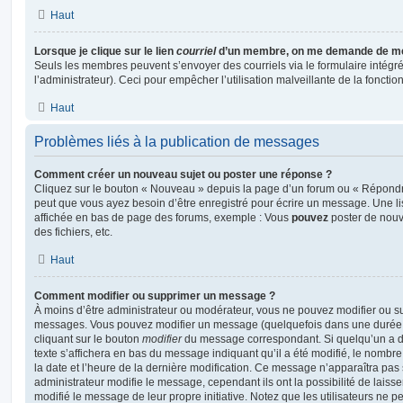
Haut
Lorsque je clique sur le lien
courriel
d’un membre, on me demande de me
Seuls les membres peuvent s’envoyer des courriels via le formulaire intégré (
l’administrateur). Ceci pour empêcher l’utilisation malveillante de la fonctionn
Haut
Problèmes liés à la publication de messages
Comment créer un nouveau sujet ou poster une réponse ?
Cliquez sur le bouton « Nouveau » depuis la page d’un forum ou « Répondre 
peut que vous ayez besoin d’être enregistré pour écrire un message. Une li
affichée en bas de page des forums, exemple : Vous
pouvez
poster de nouv
des fichiers, etc.
Haut
Comment modifier ou supprimer un message ?
À moins d’être administrateur ou modérateur, vous ne pouvez modifier ou 
messages. Vous pouvez modifier un message (quelquefois dans une durée l
cliquant sur le bouton
modifier
du message correspondant. Si quelqu’un a d
texte s’affichera en bas du message indiquant qu’il a été modifié, le nombre 
la date et l’heure de la dernière modification. Ce message n’apparaîtra pas
administrateur modifie le message, cependant ils ont la possibilité de laisse
modifié le message de leur propre initiative. Notez que les utilisateurs n