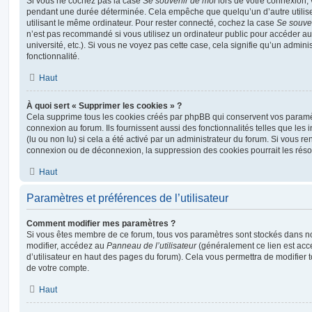
Si vous ne cochez pas la case
Se souvenir de moi
lors de votre connexion,
pendant une durée déterminée. Cela empêche que quelqu’un d’autre utilise
utilisant le même ordinateur. Pour rester connecté, cochez la case
Se souve
n’est pas recommandé si vous utilisez un ordinateur public pour accéder au
université, etc.). Si vous ne voyez pas cette case, cela signifie qu’un admini
fonctionnalité.
Haut
À quoi sert « Supprimer les cookies » ?
Cela supprime tous les cookies créés par phpBB qui conservent vos paramètr
connexion au forum. Ils fournissent aussi des fonctionnalités telles que les
(lu ou non lu) si cela a été activé par un administrateur du forum. Si vous 
connexion ou de déconnexion, la suppression des cookies pourrait les réso
Haut
Paramètres et préférences de l’utilisateur
Comment modifier mes paramètres ?
Si vous êtes membre de ce forum, tous vos paramètres sont stockés dans n
modifier, accédez au
Panneau de l’utilisateur
(généralement ce lien est acce
d’utilisateur en haut des pages du forum). Cela vous permettra de modifier 
de votre compte.
Haut