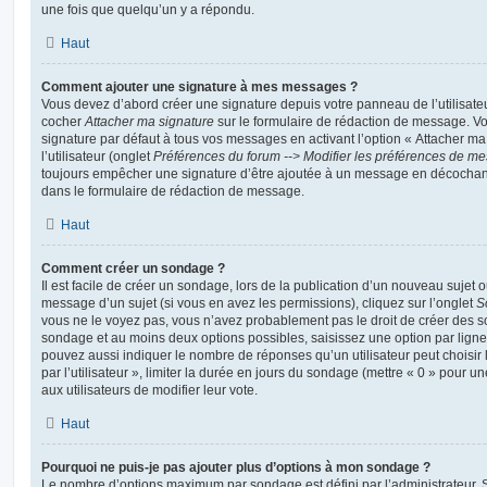
une fois que quelqu’un y a répondu.
Haut
Comment ajouter une signature à mes messages ?
Vous devez d’abord créer une signature depuis votre panneau de l’utilisate
cocher
Attacher ma signature
sur le formulaire de rédaction de message. Vo
signature par défaut à tous vos messages en activant l’option « Attacher ma
l’utilisateur (onglet
Préférences du forum --> Modifier les préférences de m
toujours empêcher une signature d’être ajoutée à un message en décochan
dans le formulaire de rédaction de message.
Haut
Comment créer un sondage ?
Il est facile de créer un sondage, lors de la publication d’un nouveau sujet 
message d’un sujet (si vous en avez les permissions), cliquez sur l’onglet
S
vous ne le voyez pas, vous n’avez probablement pas le droit de créer des so
sondage et au moins deux options possibles, saisissez une option par lig
pouvez aussi indiquer le nombre de réponses qu’un utilisateur peut choisir 
par l’utilisateur », limiter la durée en jours du sondage (mettre « 0 » pour un
aux utilisateurs de modifier leur vote.
Haut
Pourquoi ne puis-je pas ajouter plus d’options à mon sondage ?
Le nombre d’options maximum par sondage est défini par l’administrateur. S