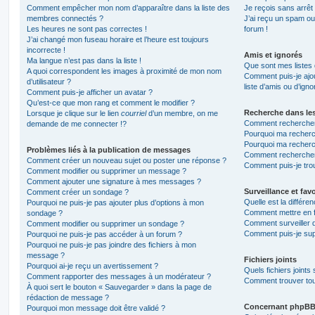
Comment empêcher mon nom d’apparaître dans la liste des
Je reçois sans arrêt
membres connectés ?
J’ai reçu un spam ou
Les heures ne sont pas correctes !
forum !
J’ai changé mon fuseau horaire et l’heure est toujours
incorrecte !
Amis et ignorés
Ma langue n’est pas dans la liste !
Que sont mes listes 
A quoi correspondent les images à proximité de mon nom
Comment puis-je ajou
d’utilisateur ?
liste d’amis ou d’igno
Comment puis-je afficher un avatar ?
Qu’est-ce que mon rang et comment le modifier ?
Recherche dans le
Lorsque je clique sur le lien
courriel
d’un membre, on me
Comment rechercher
demande de me connecter !?
Pourquoi ma recherc
Pourquoi ma recherc
Problèmes liés à la publication de messages
Comment recherche
Comment créer un nouveau sujet ou poster une réponse ?
Comment puis-je tro
Comment modifier ou supprimer un message ?
Comment ajouter une signature à mes messages ?
Surveillance et favo
Comment créer un sondage ?
Quelle est la différen
Pourquoi ne puis-je pas ajouter plus d’options à mon
Comment mettre en fa
sondage ?
Comment surveiller 
Comment modifier ou supprimer un sondage ?
Comment puis-je sup
Pourquoi ne puis-je pas accéder à un forum ?
Pourquoi ne puis-je pas joindre des fichiers à mon
message ?
Fichiers joints
Pourquoi ai-je reçu un avertissement ?
Quels fichiers joints
Comment rapporter des messages à un modérateur ?
Comment trouver tous
À quoi sert le bouton « Sauvegarder » dans la page de
rédaction de message ?
Concernant phpB
Pourquoi mon message doit être validé ?