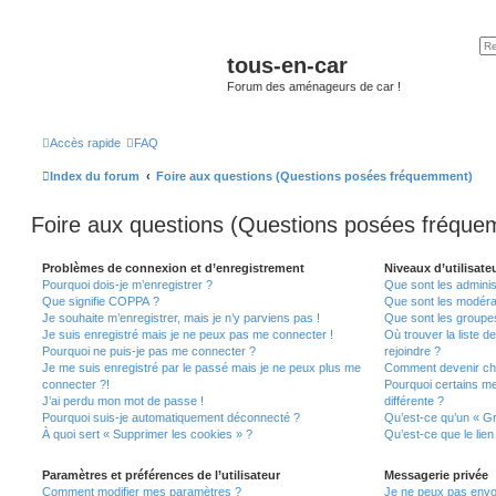
tous-en-car
Forum des aménageurs de car !
Accès rapide
FAQ
Index du forum
Foire aux questions (Questions posées fréquemment)
Foire aux questions (Questions posées fréqu
Problèmes de connexion et d’enregistrement
Niveaux d’utilisate
Pourquoi dois-je m’enregistrer ?
Que sont les adminis
Que signifie COPPA ?
Que sont les modéra
Je souhaite m’enregistrer, mais je n’y parviens pas !
Que sont les groupes 
Je suis enregistré mais je ne peux pas me connecter !
Où trouver la liste d
Pourquoi ne puis-je pas me connecter ?
rejoindre ?
Je me suis enregistré par le passé mais je ne peux plus me
Comment devenir ch
connecter ?!
Pourquoi certains m
J’ai perdu mon mot de passe !
différente ?
Pourquoi suis-je automatiquement déconnecté ?
Qu’est-ce qu’un « Gr
À quoi sert « Supprimer les cookies » ?
Qu’est-ce que le lien
Paramètres et préférences de l’utilisateur
Messagerie privée
Comment modifier mes paramètres ?
Je ne peux pas envo