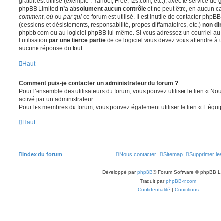
gratuit est utilisé (exemple : Yahoo!, Free, f2s.com, etc.), avec le service d
phpBB Limited
n’a absolument aucun contrôle
et ne peut être, en aucun c
comment
,
où
ou
par qui
ce forum est utilisé. Il est inutile de contacter phpB
(cessions et désistements, responsabilité, propos diffamatoires, etc.)
non di
phpbb.com ou au logiciel phpBB lui-même. Si vous adressez un courriel a
l’utilisation
par une tierce partie
de ce logiciel vous devez vous attendre à 
aucune réponse du tout.
Haut
Comment puis-je contacter un administrateur du forum ?
Pour l’ensemble des utilisateurs du forum, vous pouvez utiliser le lien « Nous
activé par un administrateur.
Pour les membres du forum, vous pouvez également utiliser le lien « L’équi
Haut
Index du forum
Nous contacter
Sitemap
Supprimer le
Développé par
phpBB
® Forum Software © phpBB L
Traduit par
phpBB-fr.com
Confidentialité
|
Conditions