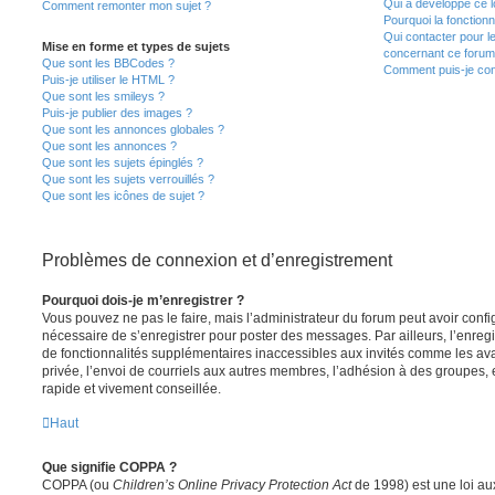
Qui a développé ce l
Comment remonter mon sujet ?
Pourquoi la fonctionn
Qui contacter pour l
Mise en forme et types de sujets
concernant ce forum
Que sont les BBCodes ?
Comment puis-je cont
Puis-je utiliser le HTML ?
Que sont les smileys ?
Puis-je publier des images ?
Que sont les annonces globales ?
Que sont les annonces ?
Que sont les sujets épinglés ?
Que sont les sujets verrouillés ?
Que sont les icônes de sujet ?
Problèmes de connexion et d’enregistrement
Pourquoi dois-je m’enregistrer ?
Vous pouvez ne pas le faire, mais l’administrateur du forum peut avoir configu
nécessaire de s’enregistrer pour poster des messages. Par ailleurs, l’enreg
de fonctionnalités supplémentaires inaccessibles aux invités comme les av
privée, l’envoi de courriels aux autres membres, l’adhésion à des groupes, 
rapide et vivement conseillée.
Haut
Que signifie COPPA ?
COPPA (ou
Children’s Online Privacy Protection Act
de 1998) est une loi aux