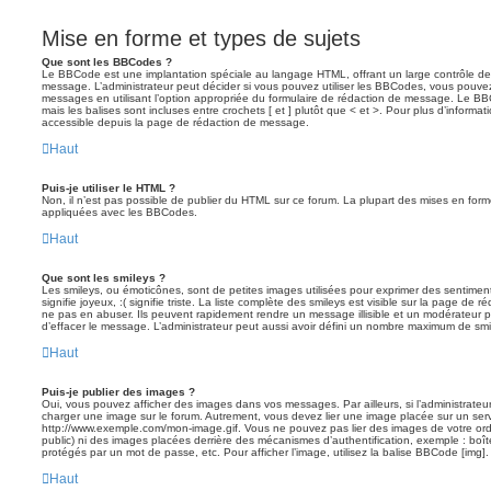
Mise en forme et types de sujets
Que sont les BBCodes ?
Le BBCode est une implantation spéciale au langage HTML, offrant un large contrôle d
message. L’administrateur peut décider si vous pouvez utiliser les BBCodes, vous pouve
messages en utilisant l’option appropriée du formulaire de rédaction de message. Le BB
mais les balises sont incluses entre crochets [ et ] plutôt que < et >. Pour plus d’informa
accessible depuis la page de rédaction de message.
Haut
Puis-je utiliser le HTML ?
Non, il n’est pas possible de publier du HTML sur ce forum. La plupart des mises en fo
appliquées avec les BBCodes.
Haut
Que sont les smileys ?
Les smileys, ou émoticônes, sont de petites images utilisées pour exprimer des sentimen
signifie joyeux, :( signifie triste. La liste complète des smileys est visible sur la page d
ne pas en abuser. Ils peuvent rapidement rendre un message illisible et un modérateur p
d’effacer le message. L’administrateur peut aussi avoir défini un nombre maximum de sm
Haut
Puis-je publier des images ?
Oui, vous pouvez afficher des images dans vos messages. Par ailleurs, si l’administrateur 
charger une image sur le forum. Autrement, vous devez lier une image placée sur un ser
http://www.exemple.com/mon-image.gif. Vous ne pouvez pas lier des images de votre ordi
public) ni des images placées derrière des mécanismes d’authentification, exemple : boîte
protégés par un mot de passe, etc. Pour afficher l’image, utilisez la balise BBCode [img].
Haut