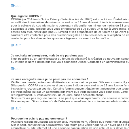
Haut
Que signifie COPPA ?
COPPA (ou
Children’s Online Privacy Protection Act
de 1998) est une loi aux États-Unis q
recueillir des informations de mineurs de moins de 13 ans doivent obtenir le consentement
pour la collecte de ces informations permettant d’identifier un mineur de moins de 13 ans
s’applique à vous, lorsque vous vous enregistrez ou que quelqu’un le fait à votre place, 
obtenir son avis. Notez que phpBB Limited et les propriétaires de ce forum ne peuvent pa
sauraient être contactés pour des questions légales de toutes sortes, à l’exception de 
contacter pour les abus ou les questions légales concernant ce forum ? ».
Haut
Je souhaite m’enregistrer, mais je n’y parviens pas !
Il est possible qu’un administrateur du forum ait désactivé la création de nouveaux compt
ou interdit le nom d’utilisateur que vous souhaitez utiliser. Contactez un administrateur d
Haut
Je suis enregistré mais je ne peux pas me connecter !
Vérifiez, en premier, votre nom d’utilisateur et votre mot de passe. S’ils sont corrects, il y 
Si la gestion COPPA est active et si vous avez indiqué avoir moins de 13 ans lors de l’en
instructions reçues par courriel. Certains forums peuvent également nécessiter que toute
par vous-même ou par un administrateur avant que vous puissiez vous connecter. Cette i
l’enregistrement. Si vous avez reçu un courriel, suivez ses instructions.
Si vous n’avez pas reçu de courriel, il se peut que vous ayez fourni une adresse incorrecte
filtre anti-spam. Si vous êtes sûr de l’adresse courriel fournie, contactez un administrateur
Haut
Pourquoi ne puis-je pas me connecter ?
Plusieurs raisons pourraient expliquer cela. Premièrement, vérifiez que votre nom d’utilis
S’ils le sont, contactez un administrateur du forum pour vérifier que vous n’avez pas été 
propriétaire du site Internet ait une erreur de configuration de son côté, et qu’il devra la c