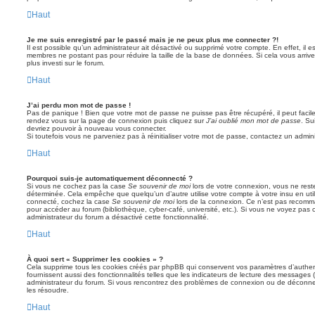
Haut
Je me suis enregistré par le passé mais je ne peux plus me connecter ?!
Il est possible qu’un administrateur ait désactivé ou supprimé votre compte. En effet, il 
membres ne postant pas pour réduire la taille de la base de données. Si cela vous arrive
plus investi sur le forum.
Haut
J’ai perdu mon mot de passe !
Pas de panique ! Bien que votre mot de passe ne puisse pas être récupéré, il peut facileme
rendez vous sur la page de connexion puis cliquez sur
J’ai oublié mon mot de passe
. Su
devriez pouvoir à nouveau vous connecter.
Si toutefois vous ne parveniez pas à réinitialiser votre mot de passe, contactez un admin
Haut
Pourquoi suis-je automatiquement déconnecté ?
Si vous ne cochez pas la case
Se souvenir de moi
lors de votre connexion, vous ne res
déterminée. Cela empêche que quelqu’un d’autre utilise votre compte à votre insu en util
connecté, cochez la case
Se souvenir de moi
lors de la connexion. Ce n’est pas recomma
pour accéder au forum (bibliothèque, cyber-café, université, etc.). Si vous ne voyez pas c
administrateur du forum a désactivé cette fonctionnalité.
Haut
À quoi sert « Supprimer les cookies » ?
Cela supprime tous les cookies créés par phpBB qui conservent vos paramètres d’authenti
fournissent aussi des fonctionnalités telles que les indicateurs de lecture des messages (l
administrateur du forum. Si vous rencontrez des problèmes de connexion ou de déconnex
les résoudre.
Haut