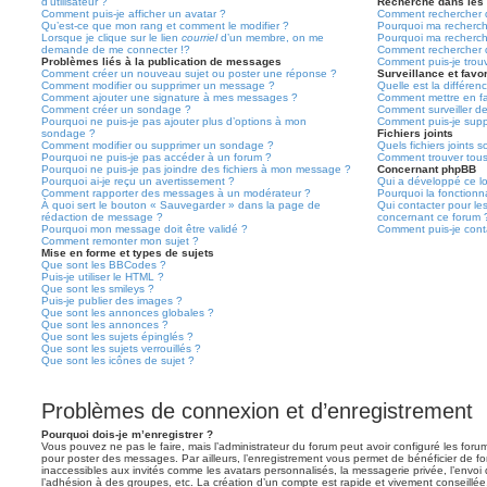
d’utilisateur ?
Recherche dans les
Comment puis-je afficher un avatar ?
Comment rechercher d
Qu’est-ce que mon rang et comment le modifier ?
Pourquoi ma recherch
Lorsque je clique sur le lien
courriel
d’un membre, on me
Pourquoi ma recherch
demande de me connecter !?
Comment rechercher 
Problèmes liés à la publication de messages
Comment puis-je trou
Comment créer un nouveau sujet ou poster une réponse ?
Surveillance et favor
Comment modifier ou supprimer un message ?
Quelle est la différenc
Comment ajouter une signature à mes messages ?
Comment mettre en fav
Comment créer un sondage ?
Comment surveiller d
Pourquoi ne puis-je pas ajouter plus d’options à mon
Comment puis-je suppr
sondage ?
Fichiers joints
Comment modifier ou supprimer un sondage ?
Quels fichiers joints 
Pourquoi ne puis-je pas accéder à un forum ?
Comment trouver tous 
Pourquoi ne puis-je pas joindre des fichiers à mon message ?
Concernant phpBB
Pourquoi ai-je reçu un avertissement ?
Qui a développé ce lo
Comment rapporter des messages à un modérateur ?
Pourquoi la fonctionna
À quoi sert le bouton « Sauvegarder » dans la page de
Qui contacter pour le
rédaction de message ?
concernant ce forum 
Pourquoi mon message doit être validé ?
Comment puis-je conta
Comment remonter mon sujet ?
Mise en forme et types de sujets
Que sont les BBCodes ?
Puis-je utiliser le HTML ?
Que sont les smileys ?
Puis-je publier des images ?
Que sont les annonces globales ?
Que sont les annonces ?
Que sont les sujets épinglés ?
Que sont les sujets verrouillés ?
Que sont les icônes de sujet ?
Problèmes de connexion et d’enregistrement
Pourquoi dois-je m’enregistrer ?
Vous pouvez ne pas le faire, mais l’administrateur du forum peut avoir configuré les forums
pour poster des messages. Par ailleurs, l’enregistrement vous permet de bénéficier de f
inaccessibles aux invités comme les avatars personnalisés, la messagerie privée, l’envoi
l’adhésion à des groupes, etc. La création d’un compte est rapide et vivement conseillée