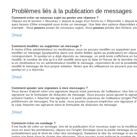
Problèmes liés à la publication de messages
Comment créer un nouveau sujet ou poster une réponse ?
Cliquez sur le bouton « Nouveau » depuis la page d’un forum ou « Répondre » depuis la
ayez besoin d’être enregistré pour écrire un message. Une liste des options disponibles
exemple : Vous
pouvez
poster de nouveaux sujets, Vous
pouvez
joindre des fichiers, etc
Haut
Comment modifier ou supprimer un message ?
À moins d’être administrateur ou modérateur, vous ne pouvez modifier ou supprimer qu
modifier un message (quelquefois dans une durée limitée après sa publication) en cliqua
correspondant. Si quelqu’un a déjà répondu au message, un petit texte s’affichera en b
modifié, le nombre de fois qu’il a été modifié ainsi que la date et l’heure de la dernière
si un modérateur ou un administrateur modifie le message, cependant ils ont la possibilité
modifié le message de leur propre initiative. Notez que les utilisateurs ne peuvent pas
quelqu’un y a répondu.
Haut
Comment ajouter une signature à mes messages ?
Vous devez d’abord créer une signature depuis votre panneau de l’utilisateur. Une fois
signature
sur le formulaire de rédaction de message. Vous pouvez aussi ajouter la sign
activant l’option « Attacher ma signature » à partir du panneau de l’utilisateur (onglet
Pré
préférences de message
). Par la suite, vous pourrez toujours empêcher une signature
la case
Attacher ma signature
dans le formulaire de rédaction de message.
Haut
Comment créer un sondage ?
Il est facile de créer un sondage, lors de la publication d’un nouveau sujet ou la modific
vous en avez les permissions), cliquez sur l’onglet
Sondage
sous la partie message (si v
probablement pas le droit de créer des sondages). Saisissez le titre du sondage et au m
option par ligne dans le champ des réponses. Vous pouvez aussi indiquer le nombre de ré