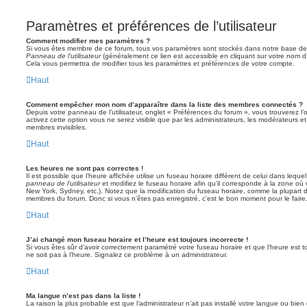
Paramètres et préférences de l’utilisateur
Comment modifier mes paramètres ?
Si vous êtes membre de ce forum, tous vos paramètres sont stockés dans notre base de
Panneau de l’utilisateur
(généralement ce lien est accessible en cliquant sur votre nom d
Cela vous permettra de modifier tous les paramètres et préférences de votre compte.
Haut
Comment empêcher mon nom d’apparaître dans la liste des membres connectés ?
Depuis votre panneau de l’utilisateur, onglet « Préférences du forum », vous trouverez l’
activez cette option vous ne serez visible que par les administrateurs, les modérateurs
membres invisibles.
Haut
Les heures ne sont pas correctes !
Il est possible que l’heure affichée utilise un fuseau horaire différent de celui dans leq
panneau de l’utilisateur
et modifiez le fuseau horaire afin qu’il corresponde à la zone où 
New York, Sydney, etc.). Notez que la modification du fuseau horaire, comme la plupart 
membres du forum. Donc si vous n’êtes pas enregistré, c’est le bon moment pour le faire
Haut
J’ai changé mon fuseau horaire et l’heure est toujours incorrecte !
Si vous êtes sûr d’avoir correctement paramétré votre fuseau horaire et que l’heure est to
ne soit pas à l’heure. Signalez ce problème à un administrateur.
Haut
Ma langue n’est pas dans la liste !
La raison la plus probable est que l’administrateur n’ait pas installé votre langue ou bi