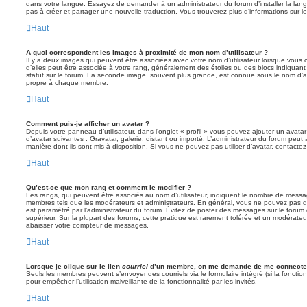
dans votre langue. Essayez de demander à un administrateur du forum d’installer la langue
pas à créer et partager une nouvelle traduction. Vous trouverez plus d’informations sur le
Haut
A quoi correspondent les images à proximité de mon nom d’utilisateur ?
Il y a deux images qui peuvent être associées avec votre nom d’utilisateur lorsque vous 
d’elles peut être associée à votre rang, généralement des étoiles ou des blocs indiqua
statut sur le forum. La seconde image, souvent plus grande, est connue sous le nom d’
propre à chaque membre.
Haut
Comment puis-je afficher un avatar ?
Depuis votre panneau d’utilisateur, dans l’onglet « profil » vous pouvez ajouter un avata
d’avatar suivantes : Gravatar, galerie, distant ou importé. L’administrateur du forum peut 
manière dont ils sont mis à disposition. Si vous ne pouvez pas utiliser d’avatar, contacte
Haut
Qu’est-ce que mon rang et comment le modifier ?
Les rangs, qui peuvent être associés au nom d’utilisateur, indiquent le nombre de messag
membres tels que les modérateurs et administrateurs. En général, vous ne pouvez pas direc
est paramétré par l’administrateur du forum. Évitez de poster des messages sur le forum
supérieur. Sur la plupart des forums, cette pratique est rarement tolérée et un modérateu
abaisser votre compteur de messages.
Haut
Lorsque je clique sur le lien
courriel
d’un membre, on me demande de me connecter
Seuls les membres peuvent s’envoyer des courriels via le formulaire intégré (si la fonction 
pour empêcher l’utilisation malveillante de la fonctionnalité par les invités.
Haut