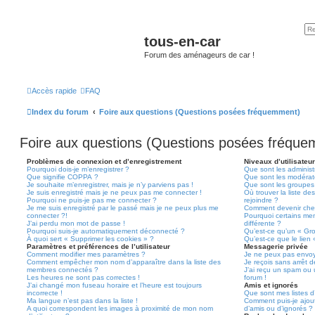
tous-en-car
Forum des aménageurs de car !
Accès rapide
FAQ
Index du forum
Foire aux questions (Questions posées fréquemment)
Foire aux questions (Questions posées fréqu
Problèmes de connexion et d’enregistrement
Niveaux d’utilisateu
Pourquoi dois-je m’enregistrer ?
Que sont les administ
Que signifie COPPA ?
Que sont les modérat
Je souhaite m’enregistrer, mais je n’y parviens pas !
Que sont les groupes d
Je suis enregistré mais je ne peux pas me connecter !
Où trouver la liste de
Pourquoi ne puis-je pas me connecter ?
rejoindre ?
Je me suis enregistré par le passé mais je ne peux plus me
Comment devenir che
connecter ?!
Pourquoi certains me
J’ai perdu mon mot de passe !
différente ?
Pourquoi suis-je automatiquement déconnecté ?
Qu’est-ce qu’un « Gr
À quoi sert « Supprimer les cookies » ?
Qu’est-ce que le lien
Paramètres et préférences de l’utilisateur
Messagerie privée
Comment modifier mes paramètres ?
Je ne peux pas envoy
Comment empêcher mon nom d’apparaître dans la liste des
Je reçois sans arrêt 
membres connectés ?
J’ai reçu un spam ou 
Les heures ne sont pas correctes !
forum !
J’ai changé mon fuseau horaire et l’heure est toujours
Amis et ignorés
incorrecte !
Que sont mes listes d’
Ma langue n’est pas dans la liste !
Comment puis-je ajoute
A quoi correspondent les images à proximité de mon nom
d’amis ou d’ignorés ?