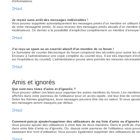
d’informations.
Haut
Je reçois sans arrêt des messages indésirables !
Vous pouvez supprimer automatiquement les messages privés d’un membre en utilisant l
de votre messagerie privée. Si vous recevez des messages privés abusifs d’un membre en
modérateurs. Ce dernier a la possibilité d’empêcher complètement un membre d’envoyer
Haut
J’ai reçu un spam ou un courriel abusif d’un membre de ce forum !
Le formulaire de courrier électronique du forum comprend des sécurités pour suivre les ut
Envoyez à l’administrateur une copie complète du courriel reçu. Il est très important d’inclu
sur l’expéditeur du courriel). L’administrateur pourra alors prendre les mesures nécessaire
Haut
Amis et ignorés
Que sont mes listes d’amis et d’ignorés ?
Vous pouvez utiliser ces listes pour organiser les autres membres du forum. Les membres 
affichés dans votre panneau de l’utilisateur pour un accès rapide, voir leur état de con
Selon les thèmes graphiques, leurs messages peuvent être mis en valeur. Si vous ajoutez u
ses messages seront masqués par défaut.
Haut
Comment puis-je ajouter/supprimer des utilisateurs de ma liste d’amis ou d’ignorés
Vous pouvez ajouter des utilisateurs à votre liste de deux manières. Dans le profil de cha
dans votre liste d’amis ou d’ignorés. Ou, depuis votre panneau de l’utilisateur, vous p
saisissant leur nom d’utilisateur. Vous pouvez également supprimer des utilisateurs de v
Haut