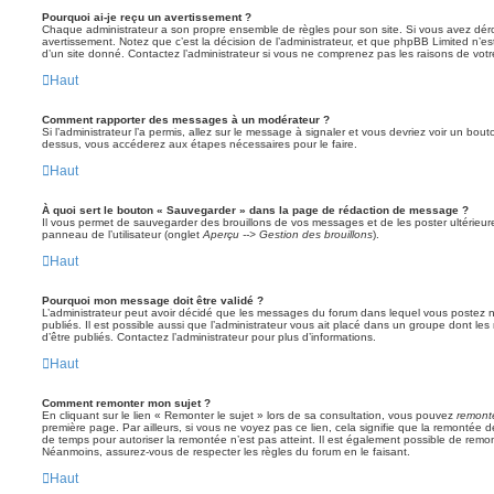
Pourquoi ai-je reçu un avertissement ?
Chaque administrateur a son propre ensemble de règles pour son site. Si vous avez dér
avertissement. Notez que c’est la décision de l’administrateur, et que phpBB Limited n’e
d’un site donné. Contactez l’administrateur si vous ne comprenez pas les raisons de votr
Haut
Comment rapporter des messages à un modérateur ?
Si l’administrateur l’a permis, allez sur le message à signaler et vous devriez voir un bo
dessus, vous accéderez aux étapes nécessaires pour le faire.
Haut
À quoi sert le bouton « Sauvegarder » dans la page de rédaction de message ?
Il vous permet de sauvegarder des brouillons de vos messages et de les poster ultérieure
panneau de l’utilisateur (onglet
Aperçu --> Gestion des brouillons
).
Haut
Pourquoi mon message doit être validé ?
L’administrateur peut avoir décidé que les messages du forum dans lequel vous postez né
publiés. Il est possible aussi que l’administrateur vous ait placé dans un groupe dont le
d’être publiés. Contactez l’administrateur pour plus d’informations.
Haut
Comment remonter mon sujet ?
En cliquant sur le lien « Remonter le sujet » lors de sa consultation, vous pouvez
remont
première page. Par ailleurs, si vous ne voyez pas ce lien, cela signifie que la remontée de
de temps pour autoriser la remontée n’est pas atteint. Il est également possible de rem
Néanmoins, assurez-vous de respecter les règles du forum en le faisant.
Haut