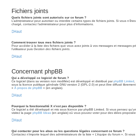
Fichiers joints
Quels fichiers joints sont autorisés sur ce forum ?
L’administrateur peut autoriser ou interdire certains types de fichiers joints. Si vous n’ête
chargé, contactez l’administrateur pour plus d’informations.
Haut
Comment trouver tous mes fichiers joints ?
Pour accéder à la liste des fichiers que vous avez joints à vos messages et messages pr
l’utilisateur puis
Gestion des fichiers joints
.
Haut
Concernant phpBB
Qui a développé ce logiciel de forum ?
Ce logiciel (dans sa version non modifiée) est développé et distribué par
phpBB Limited
,
sous la licence publique générale GNU version 2 (GPL-2.0) et peut être diffusé librement.
«
À propos de phpBB
» (en anglais).
Haut
Pourquoi la fonctionnalité X n’est pas disponible ?
Ce logiciel a été développé et mis sous licence par phpBB Limited. Si vous pensez qu’une
visitez la page
phpBB Ideas
(en anglais) où vous pouvez voter pour des idées proposée
Haut
Qui contacter pour les abus ou les questions légales concernant ce forum ?
Contactez n’importe lequel des administrateurs de la liste « L’équipe du forum ». Si vou