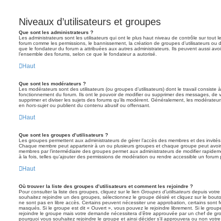
Niveaux d’utilisateurs et groupes
Que sont les administrateurs ?
Les administrateurs sont les utilisateurs qui ont le plus haut niveau de contrôle sur tout l
forum comme les permissions, le bannissement, la création de groupes d’utilisateurs ou d
que le fondateur du forum a attribuées aux autres administrateurs. Ils peuvent aussi avo
l’ensemble des forums, selon ce que le fondateur a autorisé.
Haut
Que sont les modérateurs ?
Les modérateurs sont des utilisateurs (ou groupes d’utilisateurs) dont le travail consiste à 
fonctionnement du forum. Ils ont le pouvoir de modifier ou supprimer des messages, de verr
supprimer et diviser les sujets des forums qu’ils modèrent. Généralement, les modérateur
en
hors-sujet
ou publient du contenu abusif ou offensant.
Haut
Que sont les groupes d’utilisateurs ?
Les groupes permettent aux administrateurs de gérer l’accès des membres et des invités 
Chaque membre peut appartenir à un ou plusieurs groupes et chaque groupe peut avoir 
membres par l’intermédiaire des groupes permet aux administrateurs de modifier rapide
à la fois, telles qu’ajouter des permissions de modération ou rendre accessible un forum 
Haut
Où trouver la liste des groupes d’utilisateurs et comment les rejoindre ?
Pour consulter la liste des groupes, cliquez sur le lien
Groupes d’utilisateurs
depuis votre 
souhaitez rejoindre un des groupes, sélectionnez le groupe désiré et cliquez sur le bout
ne sont pas en libre accès. Certains peuvent nécessiter une approbation, certains sont
masqués. Si le groupe est dit « Ouvert », vous pouvez le rejoindre librement. Si le grou
rejoindre le groupe mais votre demande nécessitera d’être approuvée par un chef de g
pourquoi vous souhaitez rejoindre le groupe et ainsi décider s’il approuvera ou non vot