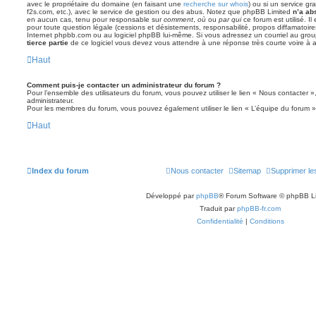
avec le propriétaire du domaine (en faisant une
recherche sur whois
) ou si un service gra
f2s.com, etc.), avec le service de gestion ou des abus. Notez que phpBB Limited
n’a ab
en aucun cas, tenu pour responsable sur
comment
,
où
ou
par qui
ce forum est utilisé. I
pour toute question légale (cessions et désistements, responsabilité, propos diffamatoire
Internet phpbb.com ou au logiciel phpBB lui-même. Si vous adressez un courriel au grou
tierce partie
de ce logiciel vous devez vous attendre à une réponse très courte voire à
Haut
Comment puis-je contacter un administrateur du forum ?
Pour l’ensemble des utilisateurs du forum, vous pouvez utiliser le lien « Nous contacter »,
administrateur.
Pour les membres du forum, vous pouvez également utiliser le lien « L’équipe du forum »
Haut
Index du forum
Nous contacter
Sitemap
Supprimer le
Développé par
phpBB
® Forum Software © phpBB L
Traduit par
phpBB-fr.com
Confidentialité
|
Conditions