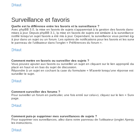
Haut
Surveillance et favoris
Quelle est la différence entre les favoris et la surveillance ?
Avec phpBB 3.0, la mise en favoris de sujets s’apparentait à la gestion des favoris dans 
mises à jour. Depuis phpBB 3.1, la mise en favoris de sujets est similaire à la surveillan
notifié lorsqu’un sujet favoris a été mis à jour. Cependant, la surveillance vous permet éga
à jour dans un sujet ou un forum. Les options de notifications pour les favoris et les sur
le panneau de l’utilisateur dans l’onglet « Préférences du forum ».
Haut
Comment mettre en favoris ou surveiller des sujets ?
Vous pouvez ajouter aux favoris ou surveiller un sujet en cliquant sur le lien approprié d
placé en haut et en bas du sujet de discussion.
Répondre à un sujet en cochant la case du formulaire « M’avertir lorsqu’une réponse es
surveiller le sujet.
Haut
Comment surveiller des forums ?
Pour surveiller un forum en particulier, une fois entré sur celui-ci, cliquez sur le lien « Su
page.
Haut
Comment puis-je supprimer mes surveillances de sujets ?
Pour supprimer vos surveillances, allez dans votre panneau de l’utilisateur (onglet
Aperçu
les instructions.
Haut