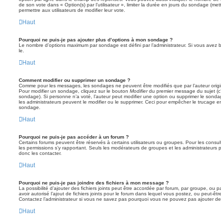
de son vote dans « Option(s) par l’utilisateur », limiter la durée en jours du sondage (mett
permettre aux utilisateurs de modifier leur vote.
Haut
Pourquoi ne puis-je pas ajouter plus d’options à mon sondage ?
Le nombre d’options maximum par sondage est défini par l’administrateur. Si vous avez be
le.
Haut
Comment modifier ou supprimer un sondage ?
Comme pour les messages, les sondages ne peuvent être modifiés que par l’auteur origi
Pour modifier un sondage, cliquez sur le bouton
Modifier
du premier message du sujet (c’e
sondage). Si personne n’a voté, l’auteur peut modifier une option ou supprimer le sonda
les administrateurs peuvent le modifier ou le supprimer. Ceci pour empêcher le trucage e
sondage.
Haut
Pourquoi ne puis-je pas accéder à un forum ?
Certains forums peuvent être réservés à certains utilisateurs ou groupes. Pour les consulter
les permissions s’y rapportant. Seuls les modérateurs de groupes et les administrateur
donc les contacter.
Haut
Pourquoi ne puis-je pas joindre des fichiers à mon message ?
La possibilité d’ajouter des fichiers joints peut être accordée par forum, par groupe, ou pa
avoir autorisé l’ajout de fichiers joints pour le forum dans lequel vous postez, ou peut-ê
Contactez l’administrateur si vous ne savez pas pourquoi vous ne pouvez pas ajouter de f
Haut